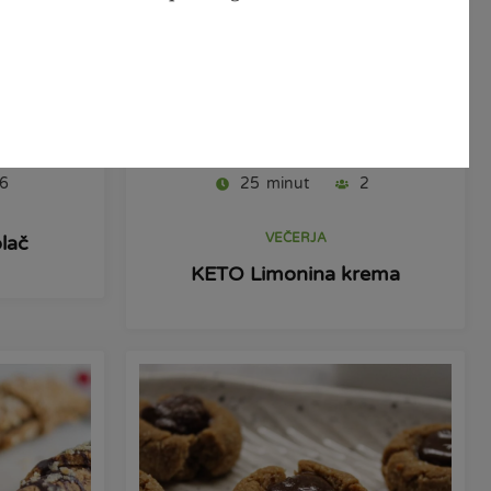
Pripravi
6
25
minut
2
VEČERJA
lač
KETO Limonina krema