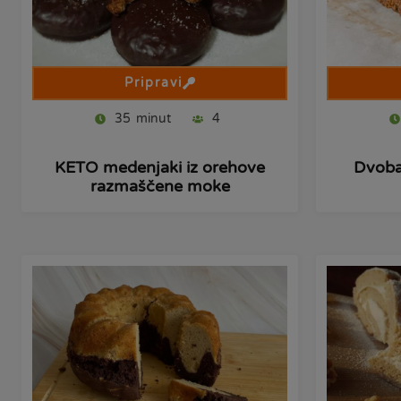
Pripravi
35
minut
4
KETO medenjaki iz orehove
Dvoba
razmaščene moke