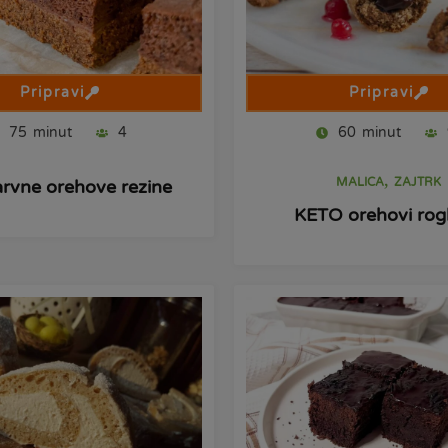
Pripravi
Pripravi
75
minut
4
60
minut
,
MALICA
ZAJTRK
rvne orehove rezine
KETO orehovi rogl