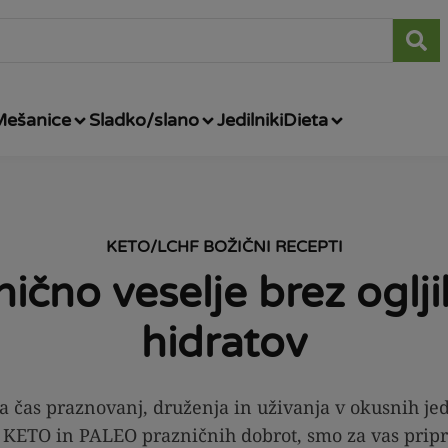
Mešanice
Sladko/slano
Jedilniki
Dieta
KETO/LCHF BOŽIČNI RECEPTI
ično veselje brez oglj
hidratov
ta čas praznovanj, druženja in uživanja v okusnih je
 KETO in PALEO prazničnih dobrot, smo za vas priprav