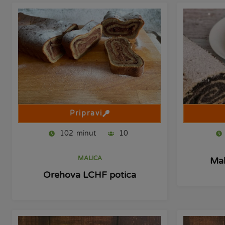
Pripravi
102
minut
10
MALICA
Mak
Orehova LCHF potica