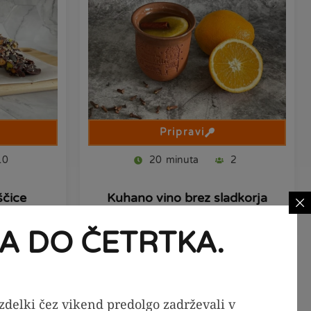
Pripravi
10
20
minuta
2
ščice
Kuhano vino brez sladkorja
A DO ČETRTKA.
izdelki čez vikend predolgo zadrževali v