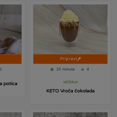
Pripravi
1
10
minuta
4
VEČERJA
 potica
KETO Vroča čokolada