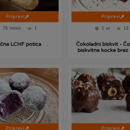
Pripravi
Pripravi
75
minut
1
1
ur
12
čna LCHF potica
Čokoladni biskvit - Č
biskvitne kocke brez
Pripravi
Pripravi