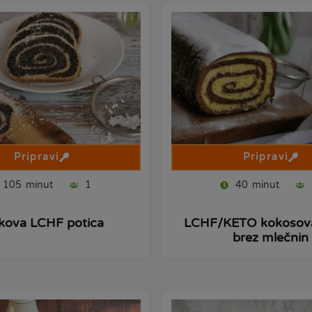
Pripravi
Pripravi
105
minut
1
40
minut
ova LCHF potica
LCHF/KETO kokosova
brez mlečnin