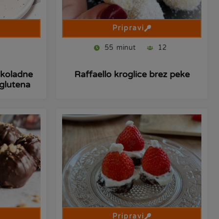
Pripravi
55
minut
12
okoladne
Raffaello kroglice brez peke
 glutena
Pripravi