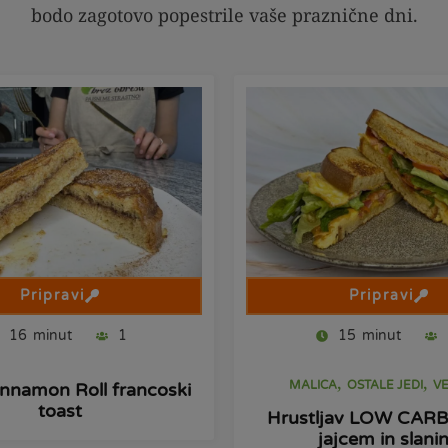
bodo zagotovo popestrile vaše praznične dni.
Pripravi
Pripravi
16
minut
1
15
minut
,
,
MALICA
OSTALE JEDI
V
nnamon Roll francoski
toast
Hrustljav LOW CARB 
jajcem in slani