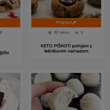
Pripravi
9
30
minut
3
KETO PIŠKOTI polnjeni z
lešnikovim namazom
jički