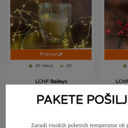
Pripravi
20
minut
20
LCHF Baileys
LCHF 
PAKETE POŠIL
Zaradi visokih poletnih temperatur ob p