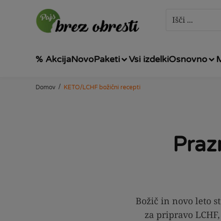
% Akcija
Novo
Paketi
Vsi izdelki
Osnovno
/
Domov
KETO/LCHF božični recepti
Prazn
Božič in novo leto s
za pripravo LCHF,