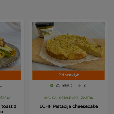
Pripravi
1
25
minut
2
,
,
EČERJA
MALICA
OSTALE JEDI
ZAJTRK
toast z
LCHF Pistacija cheesecake
no