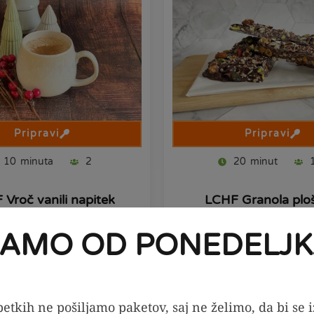
Pripravi
Pripravi
10
minuta
2
20
minut
Vroč vanili napitek
LCHF Granola plo
JAMO OD PONEDELJK
etkih ne pošiljamo paketov, saj ne želimo, da bi se 