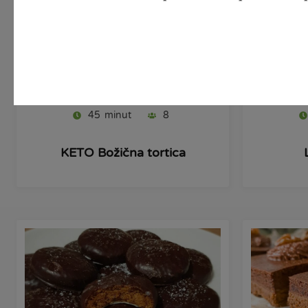
Pripravi
45
minut
8
KETO Božična tortica