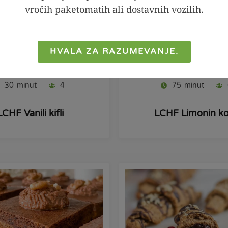
vročih paketomatih ali dostavnih vozilih.
HVALA ZA RAZUMEVANJE.
Pripravi
Pripravi
30
minut
4
75
minut
LCHF Vanili kifli
LCHF Limonin ko