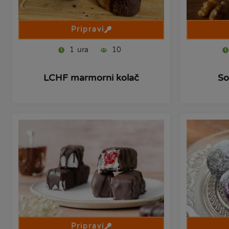
Pripravi
1
ura
10
LCHF marmorni kolač
So
Pripravi