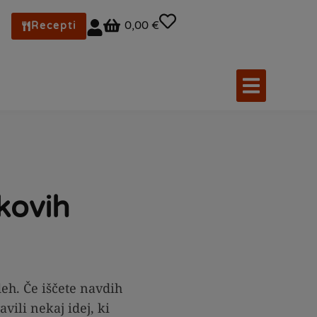
0,00 €
Recepti
ikovih
deh. Če iščete navdih
ili nekaj idej, ki