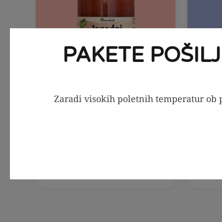
PAKETE POŠIL
Zaradi visokih poletnih temperatur ob p
V KOŠARICO
Jagodni sirup brez obresti,
Meta 
250ml
3,19
€
3,99
€