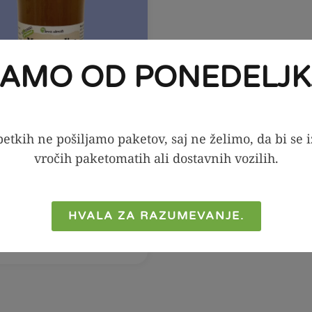
JAMO OD PONEDELJK
etkih ne pošiljamo paketov, saj ne želimo, da bi se 
vročih paketomatih ali dostavnih vozilih.
V KOŠARICO
HVALA ZA RAZUMEVANJE.
- melisa sirup, 250ml
2,39
€
2,99
€