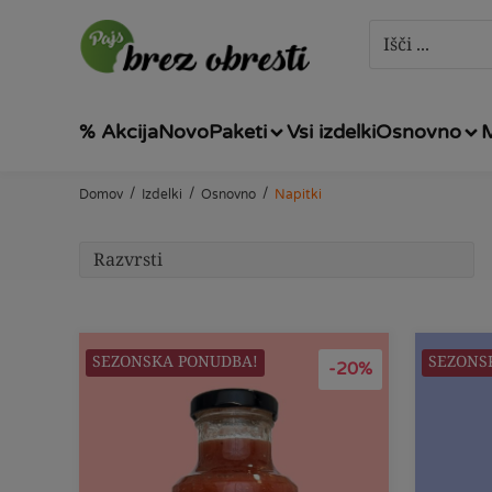
% Akcija
Novo
Paketi
Vsi izdelki
Osnovno
/
/
/
Domov
Izdelki
Osnovno
Napitki
SEZONSKA PONUDBA!
SEZONS
-20%