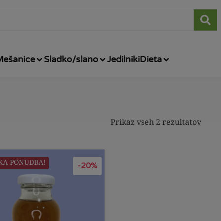
Mešanice
Sladko/slano
Jedilniki
Dieta
Prikaz vseh 2 rezultatov
KA PONUDBA!
-20%