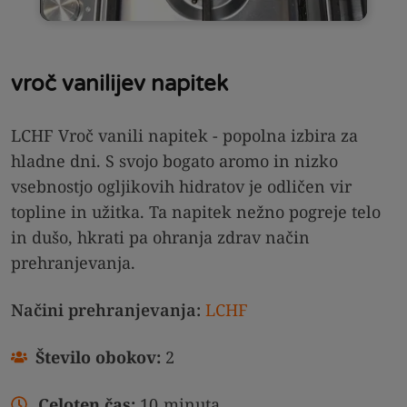
vroč vanilijev napitek
LCHF Vroč vanili napitek - popolna izbira za
hladne dni. S svojo bogato aromo in nizko
vsebnostjo ogljikovih hidratov je odličen vir
topline in užitka. Ta napitek nežno pogreje telo
in dušo, hkrati pa ohranja zdrav način
prehranjevanja.
Načini prehranjevanja:
LCHF
Število obokov:
2
Celoten čas:
10
minuta