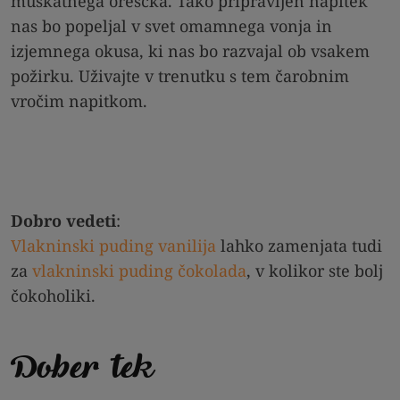
muškatnega oreščka. Tako pripravljen napitek
nas bo popeljal v svet omamnega vonja in
izjemnega okusa, ki nas bo razvajal ob vsakem
požirku. Uživajte v trenutku s tem čarobnim
vročim napitkom.
Dobro vedeti
:
Vlakninski puding vanilija
lahko zamenjata tudi
za
vlakninski puding čokolada
, v kolikor ste bolj
čokoholiki.
Dober tek