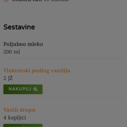
Sestavine
Poljubno mleko
200
ml
Vlakninski puding vanilija
2
JŽ
NAKUPUJ
Vanili dropsi
4
kapljici