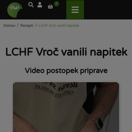
0
/
/
Domov
Recepti
LCHF Vroč vanili napitek
LCHF Vroč vanili napitek
Video postopek priprave