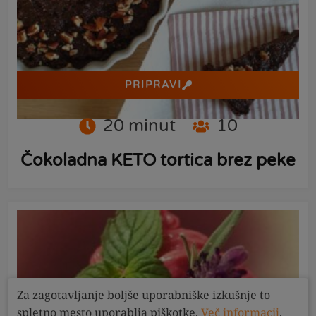
PRIPRAVI
20
minut
10
Čokoladna KETO tortica brez peke
Za zagotavljanje boljše uporabniške izkušnje to
spletno mesto uporablja piškotke.
Več informacij
.