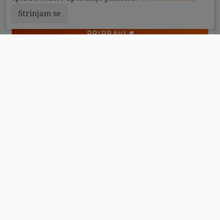
Strinjam se
PRIPRAVI
5
minut
1
LCHF malinov sladoled brez
mlečnin