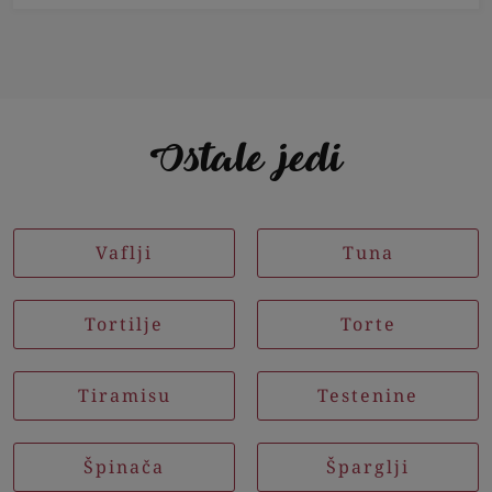
Ostale jedi
Vaflji
Tuna
Tortilje
Torte
Tiramisu
Testenine
Špinača
Šparglji