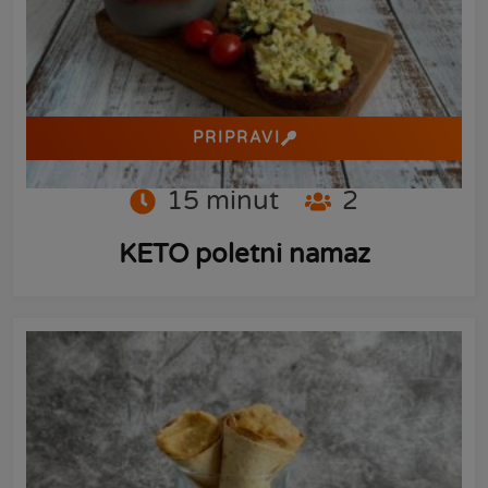
PRIPRAVI
15
minut
2
KETO poletni namaz