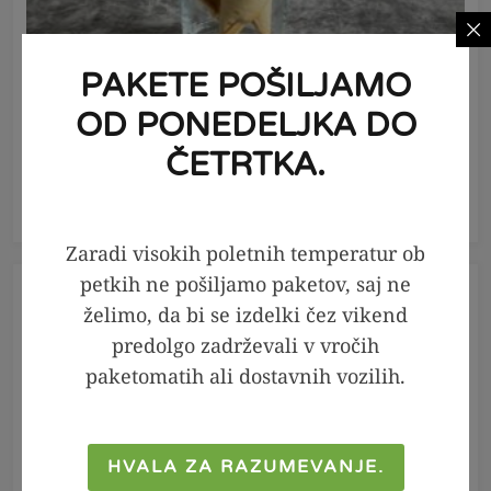
PAKETE POŠILJAMO
PRIPRAVI
OD PONEDELJKA DO
20
minut
3
ČETRTKA.
KETO Guacamole kornet
Zaradi visokih poletnih temperatur ob
petkih ne pošiljamo paketov, saj ne
želimo, da bi se izdelki čez vikend
predolgo zadrževali v vročih
paketomatih ali dostavnih vozilih.
HVALA ZA RAZUMEVANJE.