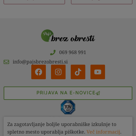
069 968 991
info@pajsbrezobresti.si
PRIJAVA NA E-NOVICE
BIO izdelke kontrolira: SI-EKO-004
Za zagotavljanje boljše uporabniške izkušnje to
O Pajsu
Prodajna mesta
Kontakt
B2B
Sodelovanje
spletno mesto uporablja piškotke.
Več informacij
.