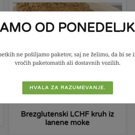
JAMO OD PONEDELJK
etkih ne pošiljamo paketov, saj ne želimo, da bi se 
vročih paketomatih ali dostavnih vozilih.
PRIPRAVI
HVALA ZA RAZUMEVANJE.
70
minut
1
Brezglutenski LCHF kruh iz
lanene moke