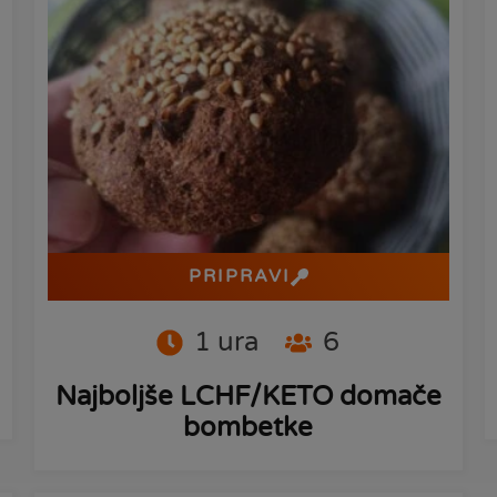
PRIPRAVI
1
ura
6
Najboljše LCHF/KETO domače
bombetke