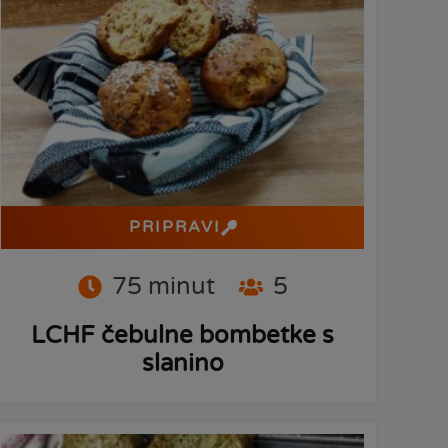
PRIPRAVI
75
minut
5
LCHF čebulne bombetke s
slanino