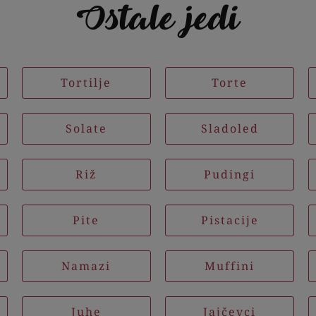
Ostale jedi
Tortilje
Torte
Solate
Sladoled
Riž
Pudingi
Pite
Pistacije
Namazi
Muffini
Juhe
Jajčevci