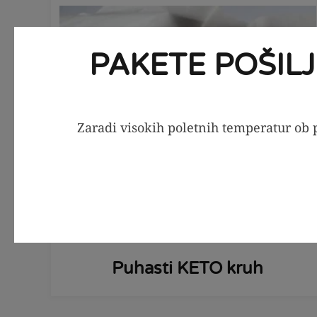
PAKETE POŠIL
Zaradi visokih poletnih temperatur ob p
PRIPRAVI
1
ura
9
Puhasti KETO kruh