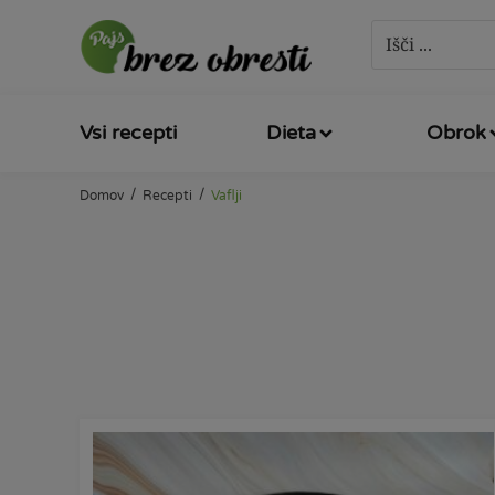
Vsi recepti
Dieta
Obrok
/
/
Domov
Recepti
Vaflji