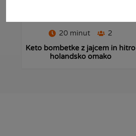
PRIPRAVI
20
minut
2
Keto bombetke z jajcem in hitro
holandsko omako