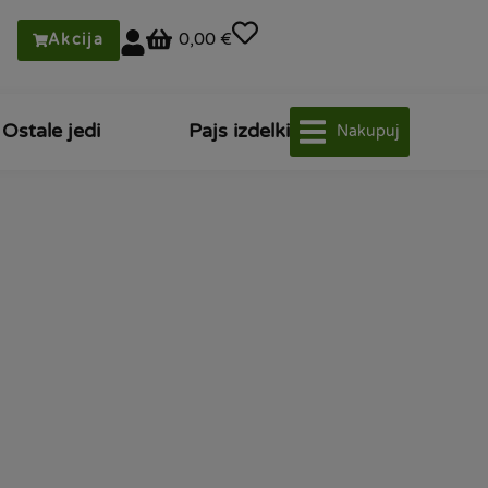
0,00 €
Akcija
Ostale jedi
Pajs izdelki
Nakupuj