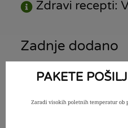
Zdravi recepti: V
Zadnje dodano
PAKETE POŠIL
Zaradi visokih poletnih temperatur ob p