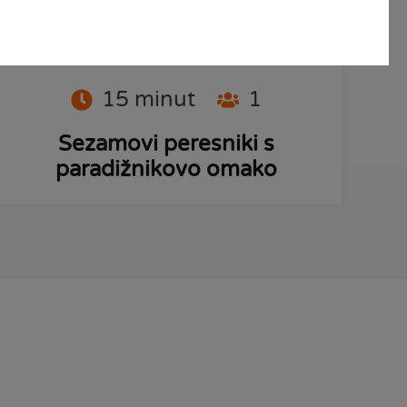
PRIPRAVI
15
minut
1
Sezamovi peresniki s
paradižnikovo omako