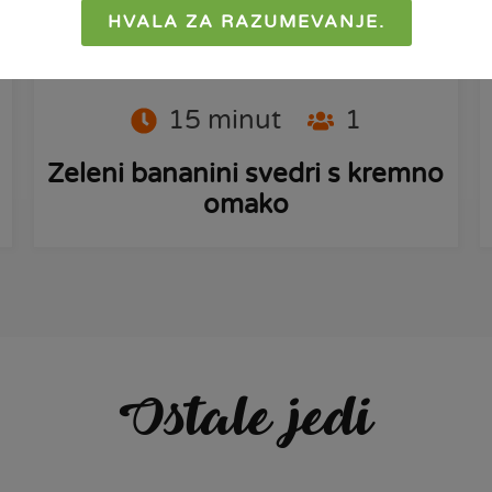
HVALA ZA RAZUMEVANJE.
PRIPRAVI
15
minut
1
Zeleni bananini svedri s kremno
omako
Ostale jedi