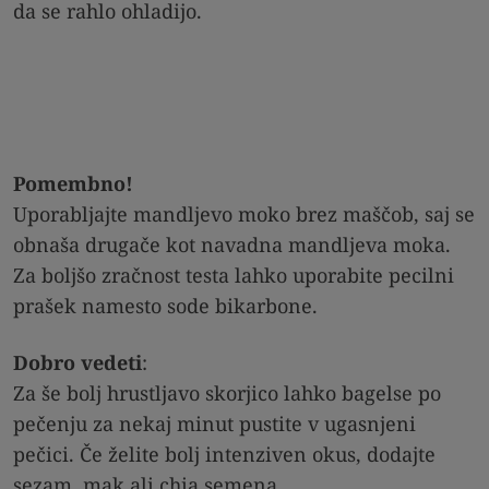
da se rahlo ohladijo.
Pomembno!
Uporabljajte mandljevo moko brez maščob, saj se
obnaša drugače kot navadna mandljeva moka.
Za boljšo zračnost testa lahko uporabite pecilni
prašek namesto sode bikarbone.
Dobro vedeti
:
Za še bolj hrustljavo skorjico lahko bagelse po
pečenju za nekaj minut pustite v ugasnjeni
pečici. Če želite bolj intenziven okus, dodajte
sezam, mak ali chia semena.