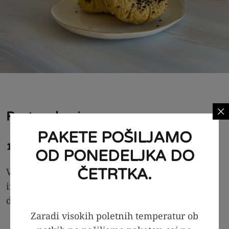
Postopek priprave
PAKETE POŠILJAMO
1. Priprava testa
OD PONEDELJKA DO
ČETRTKA.
V skledi zmešamo grški jogurt,
mandljevo
moko
in sodo bikarbono. Sestavine dobro premešamo,
dokler ne dobimo enotne mase.
Zaradi visokih poletnih temperatur ob