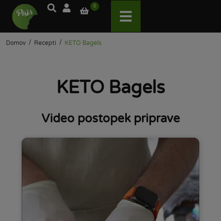
0
/
/
Domov
Recepti
KETO Bagels
KETO Bagels
Video postopek priprave