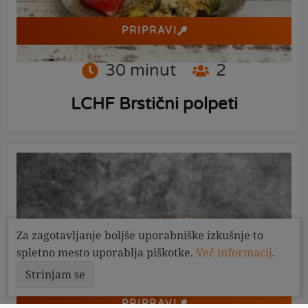
PRIPRAVI
30
minut
2
LCHF Brstični polpeti
Za zagotavljanje boljše uporabniške izkušnje to
spletno mesto uporablja piškotke.
Več informacij
.
Strinjam se
PRIPRAVI