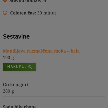
Število obokov:
4
Celoten čas:
30
minut
Sestavine
Mandljeva razmaščena moka – bela
190
g
NAKUPUJ
Grški jogurt
280
g
Soda bikarbona