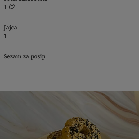
1
ČŽ
Jajca
1
Sezam za posip