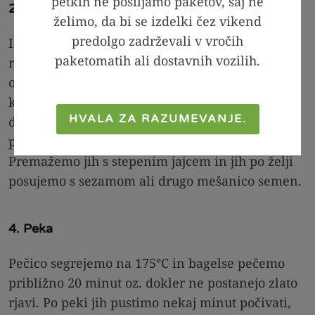
petkih ne pošiljamo paketov, saj ne
2. Oblikovanje bagelsov
želimo, da bi se izdelki čez vikend
predolgo zadrževali v vročih
Iz mase oblikujemo eno večjo kroglo, nato jo
paketomatih ali dostavnih vozilih.
razdelimo na štiri enake dele. Vsak del
oblikujemo v manjšo kroglo, nato s prstom ali
kuhalnico naredimo luknjo na sredini, da
HVALA ZA RAZUMEVANJE.
dobimo značilno obliko bagelsa. Bagelse
položimo na pekač, obložen s papirjem za peko.
Premažemo jih s stepenim jajcem in jih po želji
posujemo s sezamom ali drugo mešanico semen.
4. Peka
Pečico segrejemo na 175°C in bagelse pečemo
približno 20 minut oz. dokler ne postanejo zlato
rjavi. Po peki jih pustimo nekaj minut počivati,