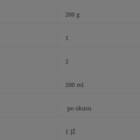
200
g
1
2
200
ml
po okusu
1
JŽ