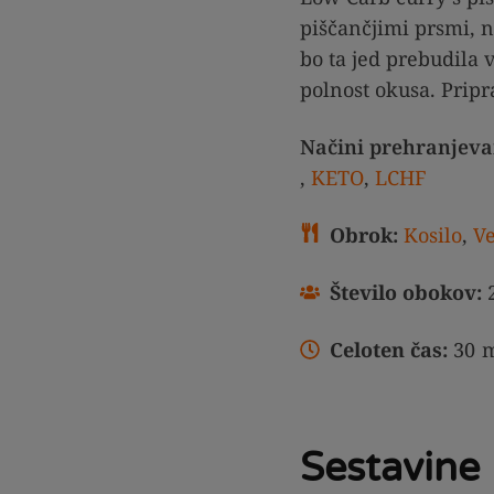
piščančjimi prsmi,
bo ta jed prebudila v
polnost okusa. Pripr
Načini prehranjeva
,
KETO
,
LCHF
Obrok:
Kosilo
,
Ve
Število obokov:
Celoten čas:
30
m
Sestavine