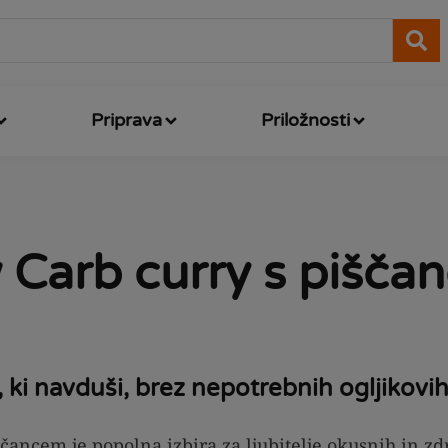
Priprava
Priložnosti
 Carb curry s pišča
 ki navduši, brez nepotrebnih ogljikovih
čancem je popolna izbira za ljubitelje okusnih in zd