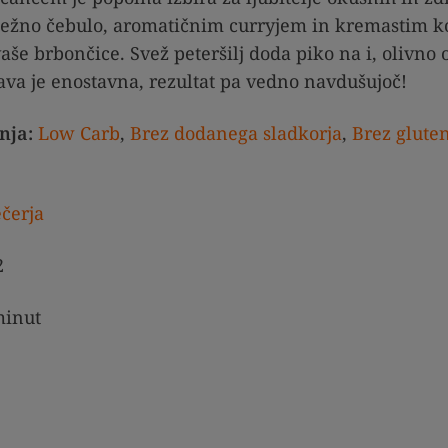
 nežno čebulo, aromatičnim curryjem in kremastim
aše brbončice. Svež peteršilj doda piko na i, olivno 
ava je enostavna, rezultat pa vedno navdušujoč!
nja:
Low Carb
,
Brez dodanega sladkorja
,
Brez glute
čerja
2
inut