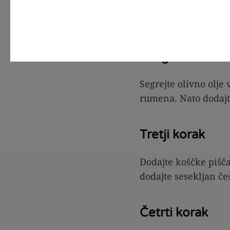
Pripravite sestavine
česen pa olupite in n
Drugi korak
Segrejte olivno olje
rumena. Nato dodajte
Tretji korak
Dodajte koščke pišča
dodajte sesekljan če
Četrti korak