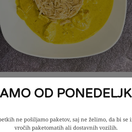
JAMO OD PONEDELJK
priprave
etkih ne pošiljamo paketov, saj ne želimo, da bi se 
vročih paketomatih ali dostavnih vozilih.