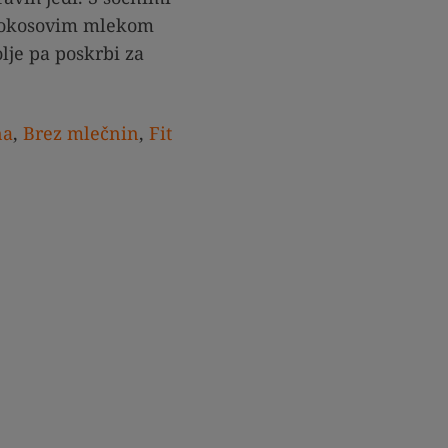
 kokosovim mlekom
olje pa poskrbi za
na
,
Brez mlečnin
,
Fit