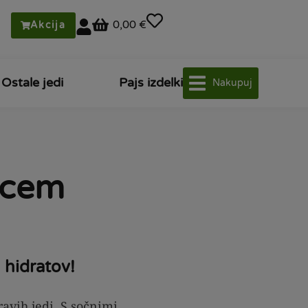
0,00 €
Akcija
Ostale jedi
Pajs izdelki
Nakupuj
ncem
 hidratov!
ravih jedi. S sočnimi