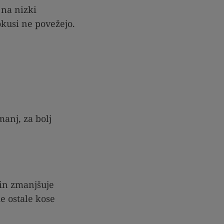
 na nizki
okusi ne povežejo.
anj, za bolj
in zmanjšuje
e ostale kose