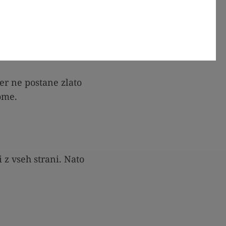
sekljajte na drobno,
er ne postane zlato
ome.
 z vseh strani. Nato