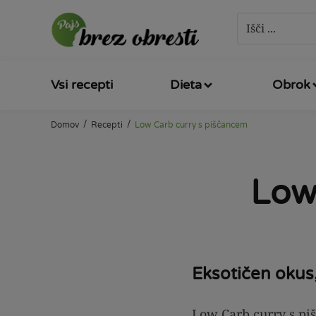
Vsi recepti
Dieta
Obrok
/
/
Domov
Recepti
Low Carb curry s piščancem
Low
Eksotičen okus,
Low Carb curry s piš