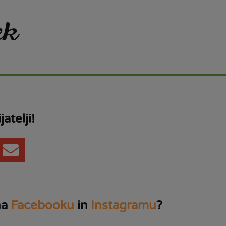
ek
jatelji!
na
Facebooku
in
Instagramu
?