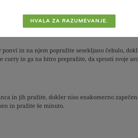
: piščančje prsi narežite na manjše koščke, čebulo se
asekljajte.
HVALA ZA RAZUMEVANJE.
 v ponvi in na njem popražite sesekljano čebulo, dokl
 curry in ga na hitro prepražite, da sprosti svoje ar
nca in jih pražite, dokler niso enakomerno zapečeni
sen in pražite še minuto.