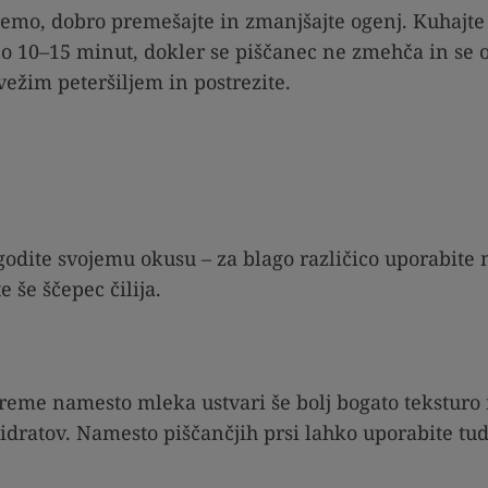
remo, dobro premešajte in zmanjšajte ogenj. Kuhajte
o 10–15 minut, dokler se piščanec ne zmehča in se 
vežim peteršiljem in postrezite.
odite svojemu okusu – za blago različico uporabite m
 še ščepec čilija.
eme namesto mleka ustvari še bolj bogato teksturo 
hidratov. Namesto piščančjih prsi lahko uporabite tud