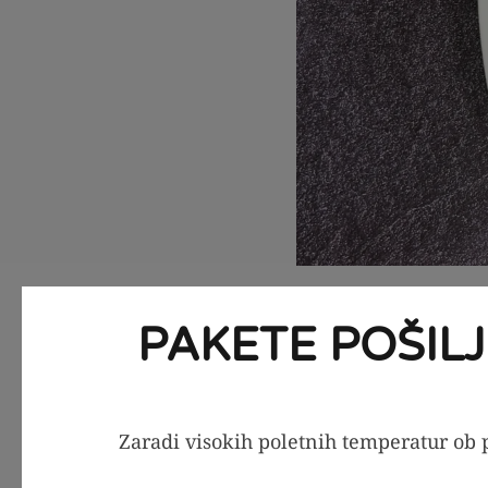
PAKETE POŠIL
Postopek 
Prvi korak
Zaradi visokih poletnih temperatur ob p