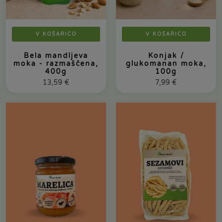
V KOŠARICO
V KOŠARICO
Bela mandljeva
Konjak /
moka - razmaščena,
glukomanan moka,
400g
100g
13,59
€
7,99
€