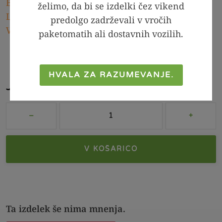
Brez dodanega sladkorja izdelki
,
Kmalu
,
želimo, da bi se izdelki čez vikend
LCHF izdelki
,
Napitki
,
Novo
,
Odprodaja
,
Sladila
,
predolgo zadrževali v vročih
Vegetarijanski izdelki
paketomatih ali dostavnih vozilih.
HVALA ZA RAZUMEVANJE.
Jagodni sirup brez obresti
V KOŠARICO
Ta izdelek še nima mnenja.