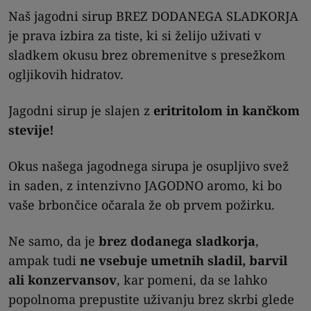
Naš jagodni sirup BREZ DODANEGA SLADKORJA
je prava izbira za tiste, ki si želijo uživati v
sladkem okusu brez obremenitve s presežkom
ogljikovih hidratov.
Jagodni sirup je slajen z
eritritolom in kančkom
stevije!
Okus našega jagodnega sirupa je osupljivo svež
in saden, z intenzivno JAGODNO aromo, ki bo
vaše brbončice očarala že ob prvem požirku.
Ne samo, da je
brez dodanega sladkorja
,
ampak tudi
ne vsebuje umetnih sladil, barvil
ali konzervansov
, kar pomeni, da se lahko
popolnoma prepustite uživanju brez skrbi glede