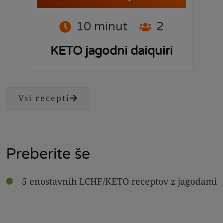
10
minut
2
KETO jagodni daiquiri
Vsi recepti
Preberite še
5 enostavnih LCHF/KETO receptov z jagodami