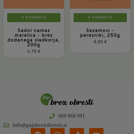
V KOŠARICO
V KOŠARICO
Sadni namaz
Sezamovi -
marelica - brez
peresniki, 250g
dodanega sladkorja,
8,99
€
200g
4,79
€
069 968 991
info@pajsbrezobresti.si