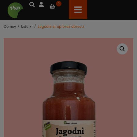
0
/
/
Domov
Izdelki
Jagodni sirup brez obresti