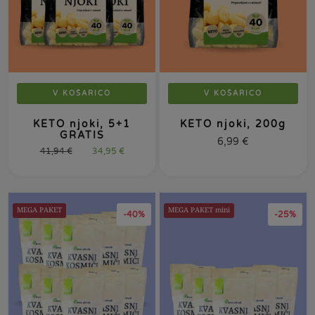
V KOŠARICO
V KOŠARICO
KETO njoki, 5+1
KETO njoki, 200g
GRATIS
6,99
€
41,94
€
34,95
€
MEGA PAKET
MEGA PAKET mini
-40%
-25%