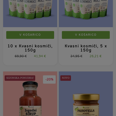
V KOŠARICO
V KOŠARICO
10 x Kvasni kosmiči,
Kvasni kosmiči, 5 x
150g
150g
69,90
€
41,94
€
34,95
€
26,21
€
SEZONSKA PONUDBA!
NOVO
-20%