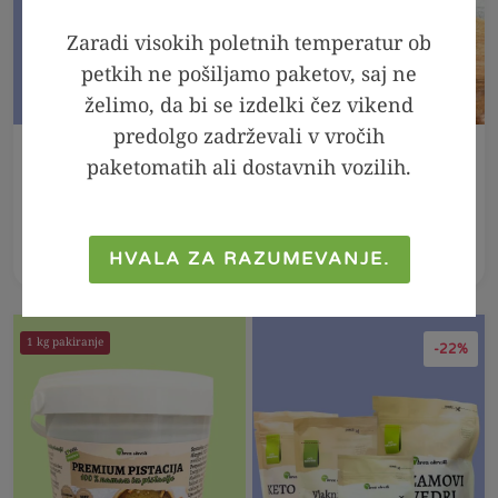
Zaradi visokih poletnih temperatur ob
petkih ne pošiljamo paketov, saj ne
želimo, da bi se izdelki čez vikend
predolgo zadrževali v vročih
V KOŠARICO
V KOŠARICO
paketomatih ali dostavnih vozilih.
KETO pizza 2+1
LOW CARB croissant
GRATIS
(s sladili), 50g
3,49
€
20,97
€
13,98
€
HVALA ZA RAZUMEVANJE.
1 kg pakiranje
-22%