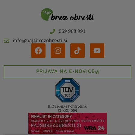
069 968 991
info@pajsbrezobresti.si
PRIJAVA NA E-NOVICE
BIO izdelke kontrolira:
SI-EKO-004