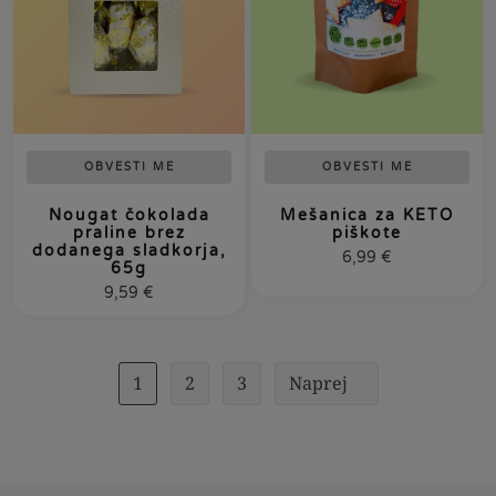
OBVESTI ME
OBVESTI ME
Nougat čokolada
Mešanica za KETO
praline brez
piškote
dodanega sladkorja,
6,99
€
65g
9,59
€
1
2
3
Naprej