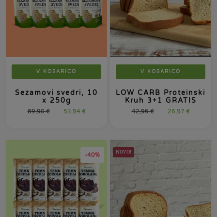
V KOŠARICO
V KOŠARICO
Sezamovi svedri, 10
LOW CARB Proteinski
x 250g
Kruh 3+1 GRATIS
89,90
€
53,94
€
42,95
€
26,97
€
NOVO!
-40%