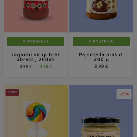
V KOŠARICO
V KOŠARICO
Jagodni sirup brez
Pajsotella arašid,
obresti, 250ml
200 g
9,99
€
3,99
€
3,19
€
NOVO!
-29%