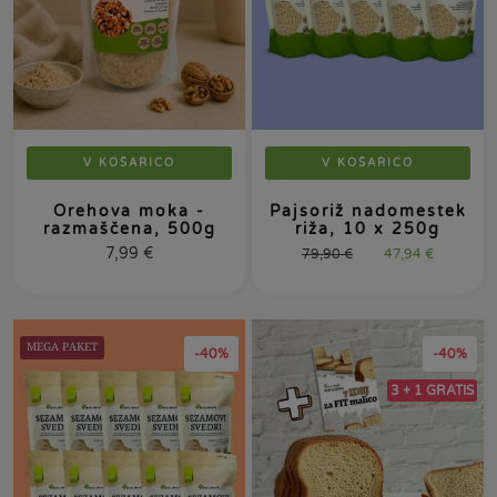
V KOŠARICO
V KOŠARICO
Orehova moka -
Pajsoriž nadomestek
razmaščena, 500g
riža, 10 x 250g
7,99
€
79,90
€
47,94
€
MEGA PAKET
-40%
-40%
3 + 1 GRATIS