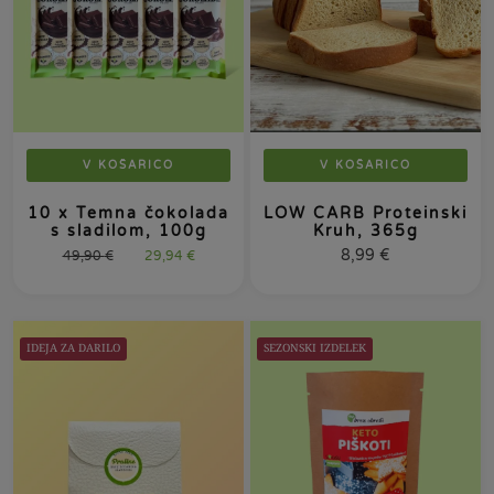
V KOŠARICO
V KOŠARICO
10 x Temna čokolada
LOW CARB Proteinski
s sladilom, 100g
Kruh, 365g
8,99
€
49,90
€
29,94
€
IDEJA ZA DARILO
SEZONSKI IZDELEK