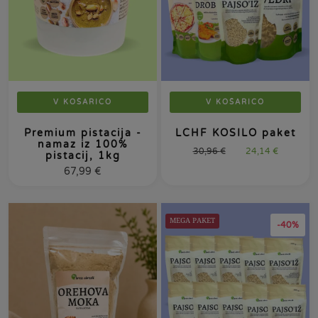
V KOŠARICO
V KOŠARICO
Premium pistacija -
LCHF KOSILO paket
namaz iz 100%
30,96
€
24,14
€
pistacij, 1kg
67,99
€
MEGA PAKET
-40%