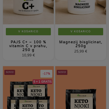
V KOŠARICO
V KOŠARICO
PAJS C+ – 100 %
Magnezij bisglicinat,
vitamin C v prahu,
250g
250 g
25,99
€
10,99
€
NOVO!
NOVO!
-17%
5 + 1 GRATIS