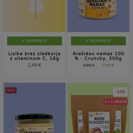
V KOŠARICO
V KOŠARICO
Lizika brez sladkorja
Arašidov namaz 100
z vitaminom C, 16g
% - Crunchy, 300g
1,49
€
6,99
€
4,99
€
Novo
-33%
2 + 1 GRATIS