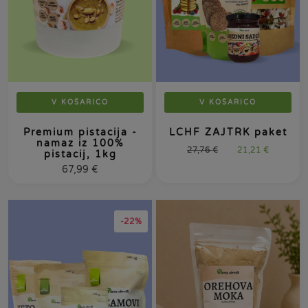
V KOŠARICO
V KOŠARICO
Premium pistacija -
LCHF ZAJTRK paket
namaz iz 100%
27,76
€
21,21
€
pistacij, 1kg
67,99
€
-22%