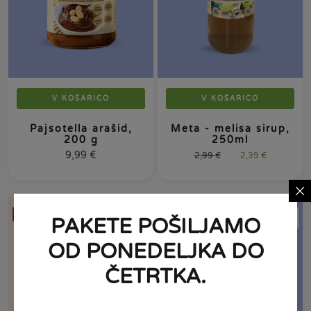
V KOŠARICO
V KOŠARICO
Pajsotella arašid,
Meta - melisa sirup,
200 g
250ml
9,99
€
2,99
€
2,39
€
NOVO!
-29%
PAKETE POŠILJAMO
OD PONEDELJKA DO
ČETRTKA.