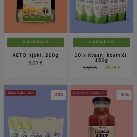
V KOŠARICO
V KOŠARICO
KETO njoki, 200g
10 x Kvasni kosmiči,
150g
6,99
€
69,90
€
41,94
€
MEGA PAKET mini
SEZONSKA PONUDBA!
-25%
-20%