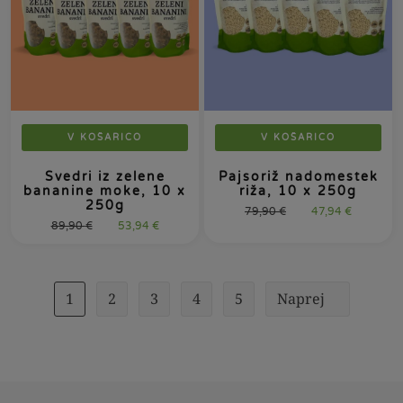
V KOŠARICO
V KOŠARICO
Svedri iz zelene
Pajsoriž nadomestek
bananine moke, 10 x
riža, 10 x 250g
250g
79,90
€
47,94
€
89,90
€
53,94
€
1
2
3
4
5
Naprej