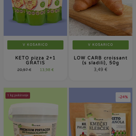
V KOŠARICO
V KOŠARICO
KETO pizza 2+1
LOW CARB croissant
GRATIS
(s sladili), 50g
3,49
€
20,97
€
13,98
€
1 kg pakiranje
-24%