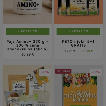
V KOŠARICO
V KOŠARICO
Pajs Amino+ 270 g –
KETO njoki, 5+1
100 % čista
GRATIS
aminokislina (glicin)
41,94
€
34,95
€
10,99
€
PDF jedilnik
-30%
-56%