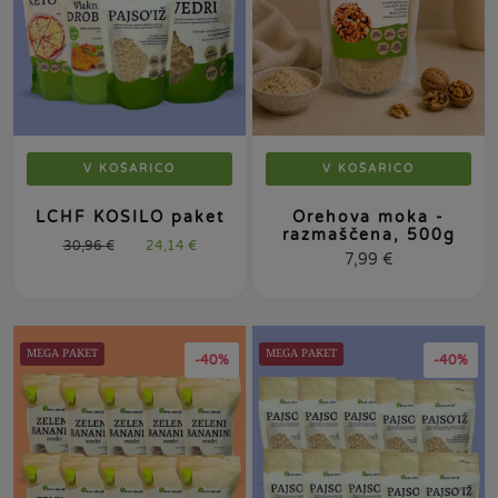
V KOŠARICO
V KOŠARICO
LCHF KOSILO paket
Orehova moka -
razmaščena, 500g
30,96
€
24,14
€
7,99
€
MEGA PAKET
MEGA PAKET
-40%
-40%