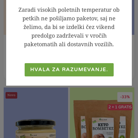
Zaradi visokih poletnih temperatur ob
petkih ne pošiljamo paketov, saj ne
želimo, da bi se izdelki čez vikend
predolgo zadrževali v vročih
paketomatih ali dostavnih vozilih.
V KOŠARICO
V KOŠARICO
Lizika brez sladkorja
Arašidov namaz 100
z vitaminom C, 16g
% - Crunchy, 300g
HVALA ZA RAZUMEVANJE.
1,49
€
6,99
€
4,99
€
Novo
-33%
2 + 1 GRATIS