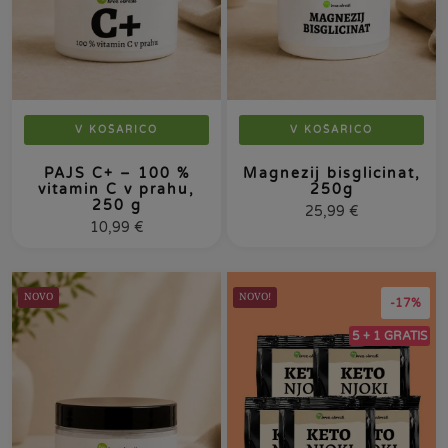
V KOŠARICO
V KOŠARICO
PAJS C+ – 100 %
Magnezij bisglicinat,
vitamin C v prahu,
250g
250 g
25,99
€
10,99
€
NOVO
NOVO!
-17%
5 + 1 GRATIS