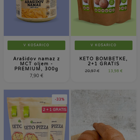
V KOŠARICO
V KOŠARICO
Arašidov namaz z
KETO BOMBETKE,
MCT oljem -
2+1 GRATIS
PREMIUM, 300g
20,97
€
13,98
€
7,90
€
-33%
2 + 1 GRATIS