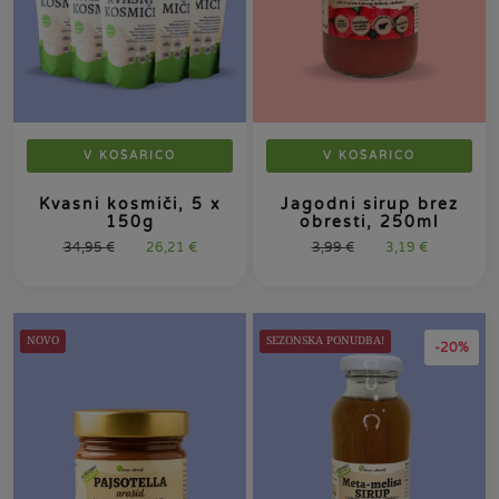
V KOŠARICO
V KOŠARICO
Kvasni kosmiči, 5 x
Jagodni sirup brez
150g
obresti, 250ml
34,95
€
26,21
€
3,99
€
3,19
€
NOVO
SEZONSKA PONUDBA!
-20%