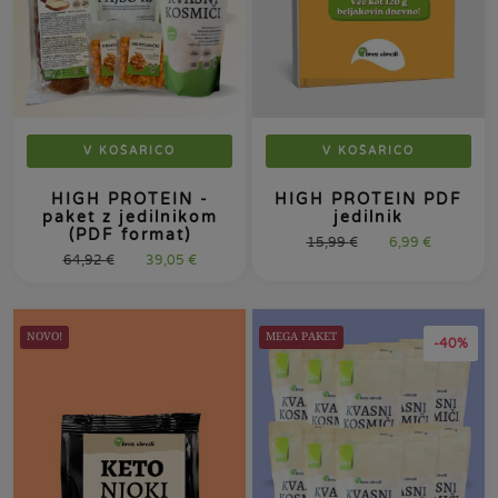
V KOŠARICO
V KOŠARICO
HIGH PROTEIN -
HIGH PROTEIN PDF
paket z jedilnikom
jedilnik
(PDF format)
15,99
€
6,99
€
64,92
€
39,05
€
NOVO!
MEGA PAKET
-40%