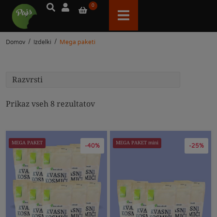
0
/
/
Domov
Izdelki
Mega paketi
Prikaz vseh 8 rezultatov
MEGA PAKET
MEGA PAKET mini
-40%
-25%