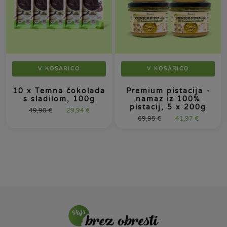
V KOŠARICO
V KOŠARICO
10 x Temna čokolada
Premium pistacija -
s sladilom, 100g
namaz iz 100%
pistacij, 5 x 200g
49,90
€
29,94
€
69,95
€
41,97
€