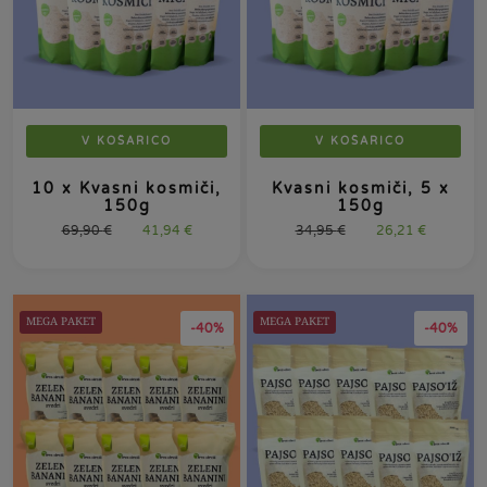
V KOŠARICO
V KOŠARICO
10 x Kvasni kosmiči,
Kvasni kosmiči, 5 x
150g
150g
69,90
€
41,94
€
34,95
€
26,21
€
MEGA PAKET
MEGA PAKET
-40%
-40%