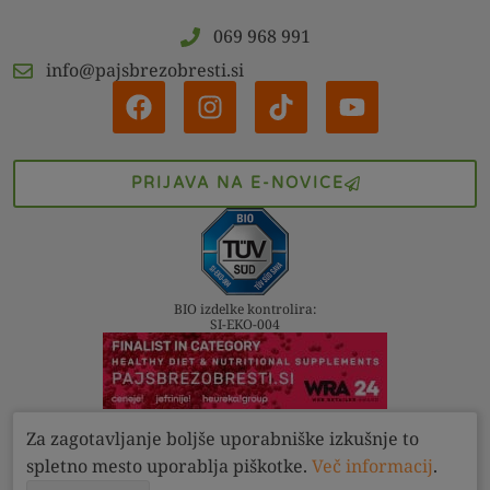
069 968 991
info@pajsbrezobresti.si
PRIJAVA NA E-NOVICE
BIO izdelke kontrolira:
SI-EKO-004
Za zagotavljanje boljše uporabniške izkušnje to
Kontakt
Pogoji
Zasebnost
spletno mesto uporablja piškotke.
Več informacij
.
Pajs brez obresti d.o.o. 2022 - 2026. Vse pravice pridržane.