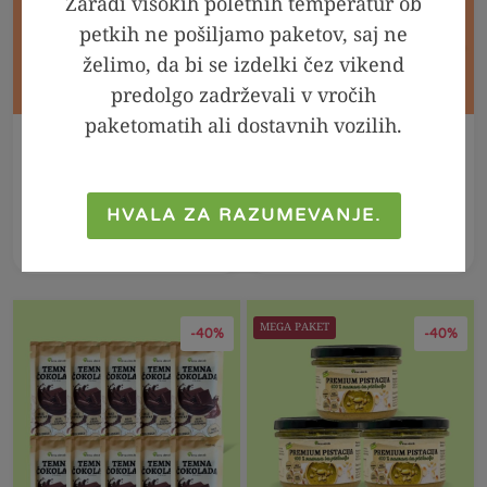
Zaradi visokih poletnih temperatur ob
petkih ne pošiljamo paketov, saj ne
želimo, da bi se izdelki čez vikend
predolgo zadrževali v vročih
paketomatih ali dostavnih vozilih.
V KOŠARICO
V KOŠARICO
Sezamovi svedri, 10
Sezamovi peresniki,
x 250g
10 x 250g
HVALA ZA RAZUMEVANJE.
89,90
€
53,94
€
89,90
€
53,94
€
MEGA PAKET
-40%
-40%