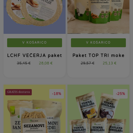
V KOŠARICO
V KOŠARICO
LCHF VEČERJA paket
Paket TOP TRI moke
35,45
€
28,08
€
29,57
€
25,13
€
GRATIS dostava
-18%
-25%