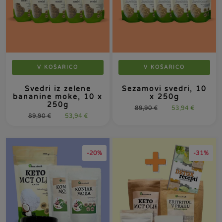
V KOŠARICO
V KOŠARICO
Svedri iz zelene
Sezamovi svedri, 10
bananine moke, 10 x
x 250g
250g
89,90
€
53,94
€
89,90
€
53,94
€
-20%
-31%