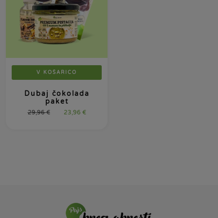
V KOŠARICO
Dubaj čokolada
paket
29,96
€
23,96
€