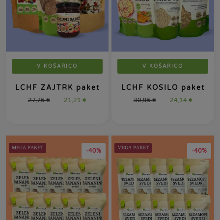
V KOŠARICO
V KOŠARICO
LCHF ZAJTRK paket
LCHF KOSILO paket
27,76
€
21,21
€
30,96
€
24,14
€
MEGA PAKET
MEGA PAKET
-40%
-40%