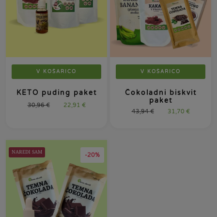
V KOŠARICO
V KOŠARICO
KETO puding paket
Čokoladni biskvit
paket
30,96
€
22,91
€
43,94
€
31,70
€
NAREDI SAM
-20%