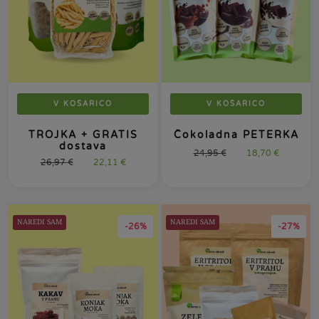
V KOŠARICO
V KOŠARICO
TROJKA + GRATIS
Čokoladna PETERKA
dostava
24,95
€
18,70
€
26,97
€
22,11
€
NAREDI SAM
NAREDI SAM
-26%
-27%