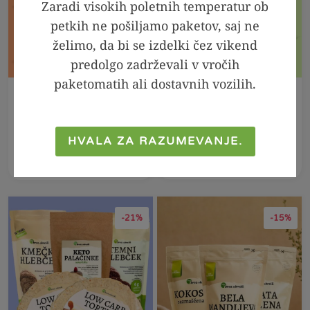
Zaradi visokih poletnih temperatur ob
petkih ne pošiljamo paketov, saj ne
želimo, da bi se izdelki čez vikend
predolgo zadrževali v vročih
paketomatih ali dostavnih vozilih.
V KOŠARICO
V KOŠARICO
KETO DIETA - paket
10 x Temna čokolada
z jedilnikom (PDF
s sladilom, 100g
HVALA ZA RAZUMEVANJE.
format)
49,90
€
29,94
€
128,46
€
82,66
€
-21%
-15%