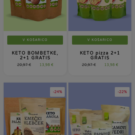
V KOŠARICO
V KOŠARICO
KETO BOMBETKE,
KETO pizza 2+1
2+1 GRATIS
GRATIS
20,97
€
13,98
€
20,97
€
13,98
€
-24%
-22%