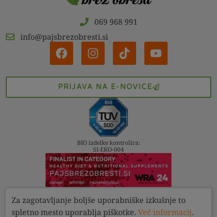
069 968 991
info@pajsbrezobresti.si
PRIJAVA NA E-NOVICE
BIO izdelke kontrolira:
SI-EKO-004
Za zagotavljanje boljše uporabniške izkušnje to
Kontakt
Pogoji
Zasebnost
spletno mesto uporablja piškotke.
Več informacij
.