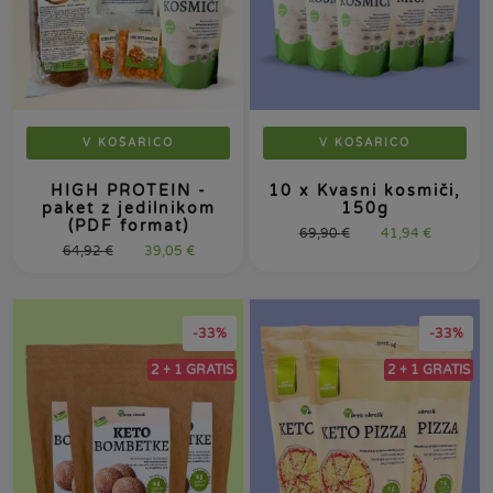
V KOŠARICO
V KOŠARICO
HIGH PROTEIN -
10 x Kvasni kosmiči,
paket z jedilnikom
150g
(PDF format)
69,90
€
41,94
€
64,92
€
39,05
€
-33%
-33%
2 + 1 GRATIS
2 + 1 GRATIS