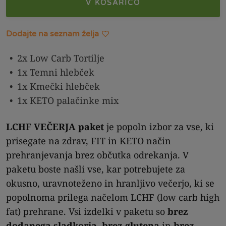
V KOŠARICO
Dodajte na seznam želja
2x Low Carb Tortilje
1x Temni hlebček
1x Kmečki hlebček
1x KETO palačinke mix
LCHF VEČERJA paket
je popoln izbor za vse, ki
prisegate na zdrav, FIT in KETO način
prehranjevanja brez občutka odrekanja. V
paketu boste našli vse, kar potrebujete za
okusno, uravnoteženo in hranljivo večerjo, ki se
popolnoma prilega načelom LCHF (low carb high
fat) prehrane. Vsi izdelki v paketu so
brez
dodanega sladkorja
,
brez glutena
in
brez