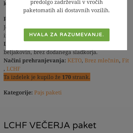
predolgo zadrževali v vročih
ki pajsa brez slabe vesti!
paketomatih ali dostavnih vozilih.
Proizvajalec:
PAJS BREZ OBRESTI d.o.o., Na
Jelovcu 4, 2354 Bresternica, Slovenija,
info@pajsbrezobresti.si
HVALA ZA RAZUMEVANJE.
Lastnosti:
brez glutena, brez žit, veliko
beljakovin, brez dodanega sladkorja.
Načini prehranjevanja:
KETO
,
Brez mlečnin
,
Fit
,
LCHF
Ta izdelek je kupilo že
170
strank.
Kategorije:
Pajs paketi
LCHF VEČERJA paket