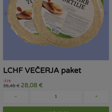
LCHF VEČERJA paket
-21%
28,08
€
35,45
€