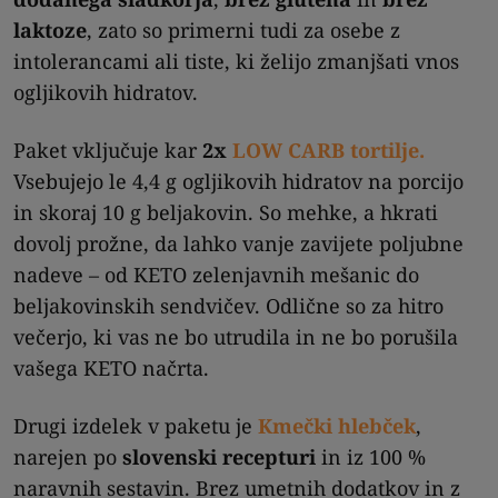
laktoze
, zato so primerni tudi za osebe z
intolerancami ali tiste, ki želijo zmanjšati vnos
ogljikovih hidratov.
Paket vključuje kar
2x
LOW CARB tortilje.
Vsebujejo le 4,4 g ogljikovih hidratov na porcijo
in skoraj 10 g beljakovin. So mehke, a hkrati
dovolj prožne, da lahko vanje zavijete poljubne
nadeve – od KETO zelenjavnih mešanic do
beljakovinskih sendvičev. Odlične so za hitro
večerjo, ki vas ne bo utrudila in ne bo porušila
vašega KETO načrta.
Drugi izdelek v paketu je
Kmečki hlebček
,
narejen po
slovenski recepturi
in iz 100 %
naravnih sestavin. Brez umetnih dodatkov in z