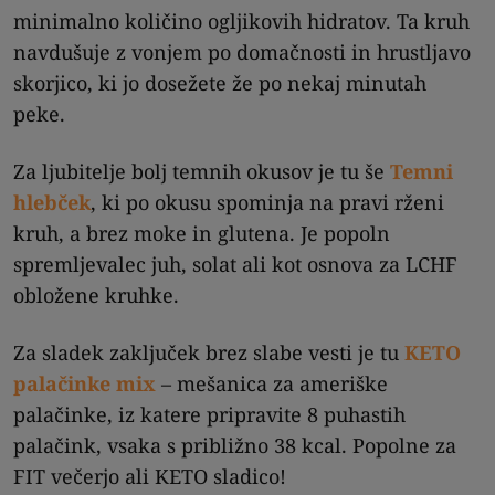
minimalno količino ogljikovih hidratov. Ta kruh
navdušuje z vonjem po domačnosti in hrustljavo
skorjico, ki jo dosežete že po nekaj minutah
peke.
Za ljubitelje bolj temnih okusov je tu še
Temni
hlebček
, ki po okusu spominja na pravi rženi
kruh, a brez moke in glutena. Je popoln
spremljevalec juh, solat ali kot osnova za LCHF
obložene kruhke.
Za sladek zaključek brez slabe vesti je tu
KETO
palačinke mix
– mešanica za ameriške
palačinke, iz katere pripravite 8 puhastih
palačink, vsaka s približno 38 kcal. Popolne za
FIT večerjo ali KETO sladico!