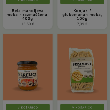
V KOŠARICO
V KOŠARICO
Bela mandljeva
Konjak /
moka - razmaščena,
glukomanan moka,
400g
100g
13,59
€
7,99
€
V KOŠARICO
V KOŠARICO