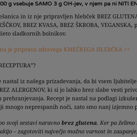
100 g vsebuje SAMO 3 g OH-jev, v njem pa ni NITI
mešanica in iz nje pripravljen hlebček BREZ GLUTE
REŠČKOV, BREZ KVASA, BREZ ŠKROBA, VEGANSKA, p
ieto sladkornih bolnikov.
avna je priprava zdravega KMEČKEGA HLEBČKA >>
 RECEPTURA”?
astal iz našega prizadevanja, da bi vsem ljubitelj
REZ ALERGENOV, ki si jo lahko brez slabe vesti privo
 prehranjevanja. Recept je nastal na podlagi izkušenj
toji mnogo neprespanih noči, zato smo nanj izjemno 
po svoji sestavi naravno
brez glutena
. Ker pa želimo
akijo – zagotoviti največjo možno varnost in zaupanje