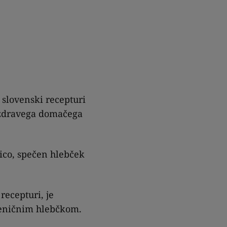
slovenski recepturi
 zdravega domačega
co, spečen hlebček
recepturi, je
šeničnim hlebčkom.