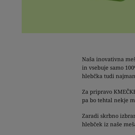
Naša inovativna meš
in vsebuje samo 10
hlebčka tudi najman
Za pripravo KMEČKE
pa bo tehtal nekje m
Zaradi skrbno izbran
hlebček iz naše meš