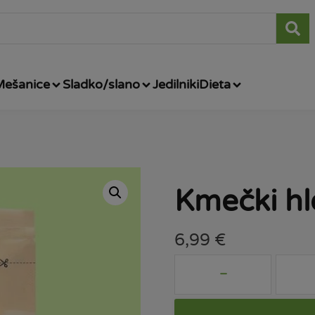
Mešanice
Sladko/slano
Jedilniki
Dieta
Kmečki hl
6,99
€