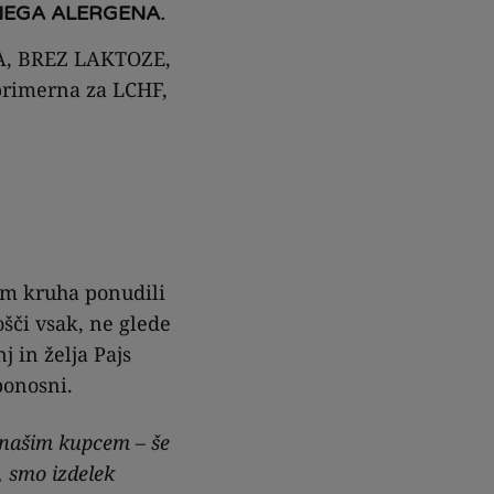
 ENEGA ALERGENA.
NA, BREZ LAKTOZE,
rimerna za LCHF,
em kruha ponudili
šči vsak, ne glede
 in želja Pajs
ponosni.
 našim kupcem – še
, smo izdelek