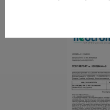
Zlata lanena razma
trpotec, kokosova ra
Varno za celiakijo:
Analiza