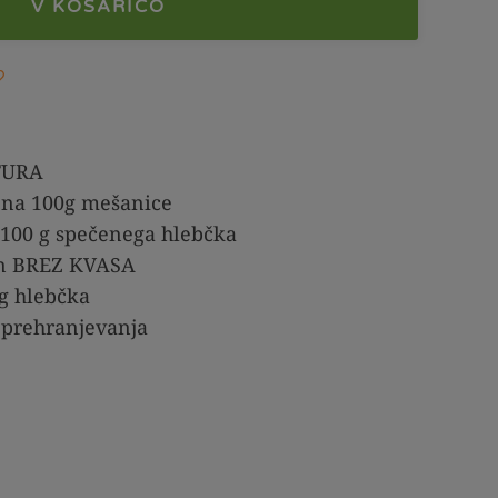
V KOŠARICO
TURA
n na 100g mešanice
100 g spečenega hlebčka
n BREZ KVASA
 g hlebčka
 prehranjevanja