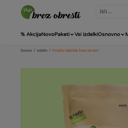
% Akcija
Novo
Paketi
Vsi izdelki
Osnovno
/
/
Domov
Izdelki
Kmečki hlebček brez obresti