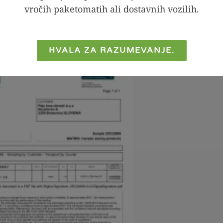
vročih paketomatih ali dostavnih vozilih.
ščena moka, sončnična semena, sončnična razmaščen
zmaščena moka, pecilni prašek, rastlinske vlaknine,
HVALA ZA RAZUMEVANJE.