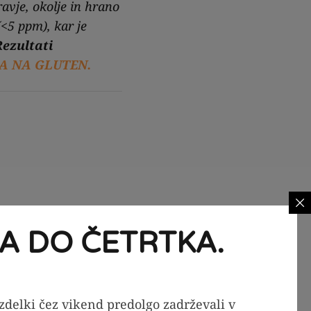
avje, okolje in hrano
(<5 ppm), kar je
Rezultati
A NA GLUTEN.
A DO ČETRTKA.
izdelki čez vikend predolgo zadrževali v