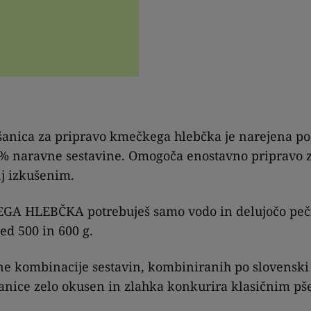
anica za pripravo kmečkega hlebčka je narejena po 
0% naravne sestavine. Omogoča enostavno pripravo
j izkušenim.
GA HLEBČKA potrebuješ samo vodo in delujočo peči
ed 500 in 600 g.
e kombinacije sestavin, kombiniranih po slovenski 
anice zelo okusen in zlahka konkurira klasičnim p