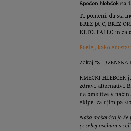
Spečen hlebček na 
To pomeni, da sta 
BREZ JAJC, BREZ O
KETO, PALEO in za d
Poglej, kako enost
Zakaj “SLOVENSKA
KMEČKI HLEBČEK je n
zdravo alternativo B
na omejitve v načinu
ekipe, za njim pa s
Naša mešanica je že 
posebej osebam s celi