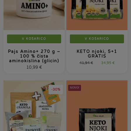
V KOŠARICO
V KOŠARICO
Pajs Amino+ 270 g –
KETO njoki, 5+1
100 % čista
GRATIS
aminokislina (glicin)
41,94
€
34,95
€
10,99
€
NOVO!
-30%