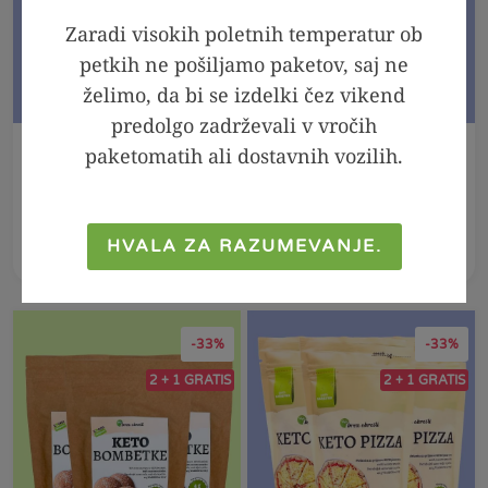
Zaradi visokih poletnih temperatur ob
petkih ne pošiljamo paketov, saj ne
želimo, da bi se izdelki čez vikend
predolgo zadrževali v vročih
paketomatih ali dostavnih vozilih.
V KOŠARICO
V KOŠARICO
Arašidov namaz 100
Arašidov namaz z
% - Crunchy, 300g
MCT oljem -
PREMIUM, 300g
HVALA ZA RAZUMEVANJE.
6,99
€
4,99
€
7,90
€
-33%
-33%
2 + 1 GRATIS
2 + 1 GRATIS