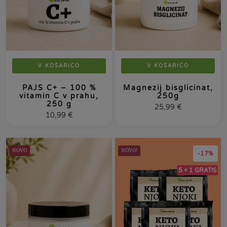
V KOŠARICO
V KOŠARICO
PAJS C+ – 100 %
Magnezij bisglicinat,
vitamin C v prahu,
250g
250 g
25,99
€
10,99
€
NOVO
NOVO!
-17%
5 + 1 GRATIS