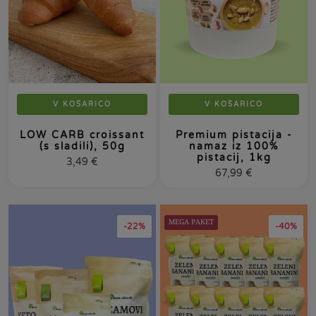
V KOŠARICO
V KOŠARICO
LOW CARB croissant
Premium pistacija -
(s sladili), 50g
namaz iz 100%
pistacij, 1kg
3,49
€
67,99
€
MEGA PAKET
-22%
-40%