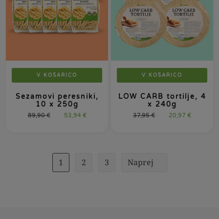
V KOŠARICO
V KOŠARICO
Sezamovi peresniki,
LOW CARB tortilje, 4
10 x 250g
x 240g
89,90
€
53,94
€
37,95
€
20,97
€
1
2
3
Naprej