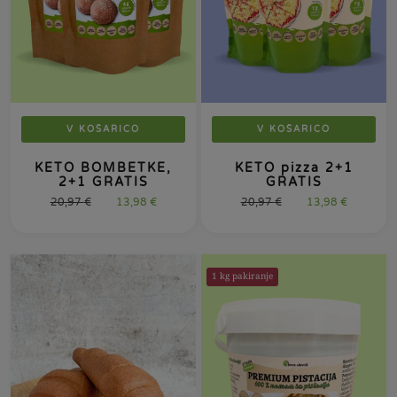
V KOŠARICO
V KOŠARICO
KETO BOMBETKE,
KETO pizza 2+1
2+1 GRATIS
GRATIS
20,97
€
13,98
€
20,97
€
13,98
€
1 kg pakiranje