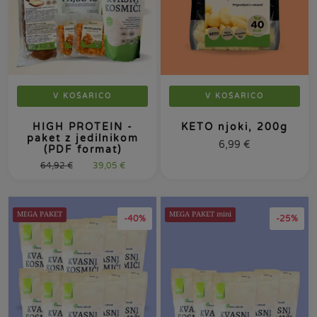
V KOŠARICO
V KOŠARICO
HIGH PROTEIN -
KETO njoki, 200g
paket z jedilnikom
6,99
€
(PDF format)
64,92
€
39,05
€
MEGA PAKET
MEGA PAKET mini
-40%
-25%