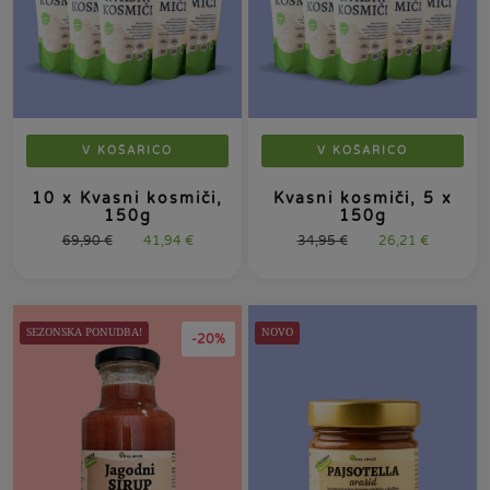
V KOŠARICO
V KOŠARICO
10 x Kvasni kosmiči,
Kvasni kosmiči, 5 x
150g
150g
69,90
€
41,94
€
34,95
€
26,21
€
SEZONSKA PONUDBA!
NOVO
-20%