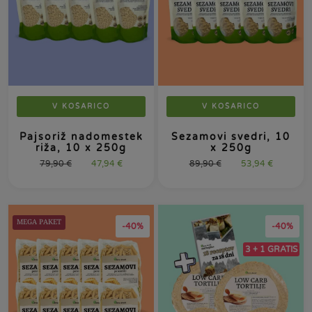
V KOŠARICO
V KOŠARICO
Pajsoriž nadomestek
Sezamovi svedri, 10
riža, 10 x 250g
x 250g
79,90
€
47,94
€
89,90
€
53,94
€
MEGA PAKET
-40%
-40%
3 + 1 GRATIS