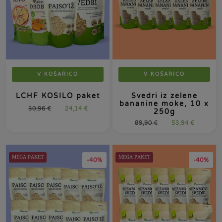
V KOŠARICO
V KOŠARICO
LCHF KOSILO paket
Svedri iz zelene
bananine moke, 10 x
30,96
€
24,14
€
250g
89,90
€
53,94
€
MEGA PAKET
MEGA PAKET
-40%
-40%