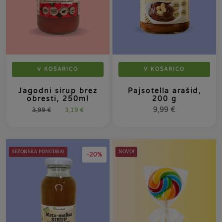
V KOŠARICO
V KOŠARICO
Jagodni sirup brez
Pajsotella arašid,
obresti, 250ml
200 g
9,99
€
3,99
€
3,19
€
SEZONSKA PONUDBA!
NOVO!
-20%