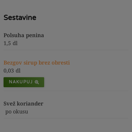
Sestavine
Polsuha penina
1,5
dl
Bezgov sirup brez obresti
0,03
dl
NAKUPUJ
Svež koriander
po okusu