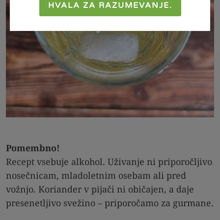
HVALA ZA RAZUMEVANJE.
Pomembno!
Recept vsebuje alkohol. Uživanje ni priporočljivo
nosečnicam, mladoletnim osebam ali pred
vožnjo. Koriander v pijači ni običajen, a daje
presenetljivo svežino – priporočamo za gurmane.