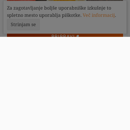
Za zagotavljanje boljše uporabniške izkušnje to
spletno mesto uporablja piškotke.
Več informacij
.
Strinjam se
PRIPRAVI
30
minut
4
KETO Bučni pire