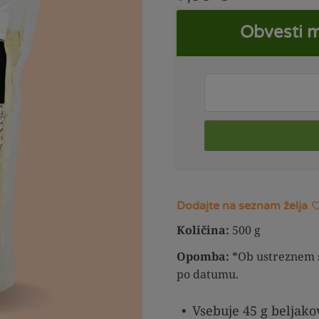
Obvesti m
Dodajte na seznam želja
Količina:
500 g
Opomba:
*Ob ustreznem 
po datumu.
Vsebuje 45 g beljako