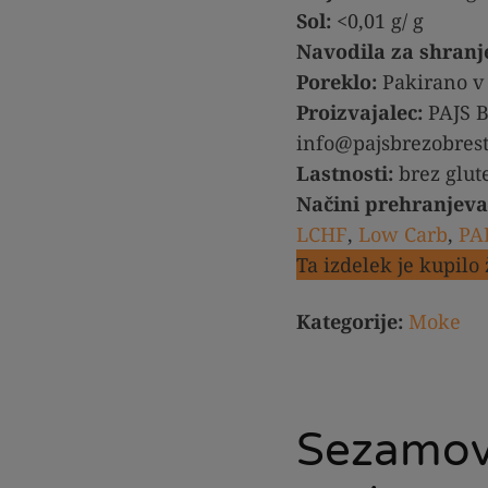
Sol:
<0,01 g/ g
Navodila za shranj
Poreklo:
Pakirano v 
Proizvajalec:
PAJS B
info@pajsbrezobresti
Lastnosti:
brez glute
Načini prehranjeva
LCHF
,
Low Carb
,
PA
Ta izdelek je kupilo
Kategorije:
Moke
Sezamov