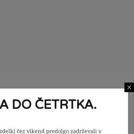
A DO ČETRTKA.
izdelki čez vikend predolgo zadrževali v