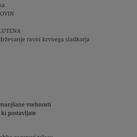
ka
KOVIN
GLUTENA
drževanje ravni krvnega sladkorja
zmanjšane vsebnosti
ki postavljate