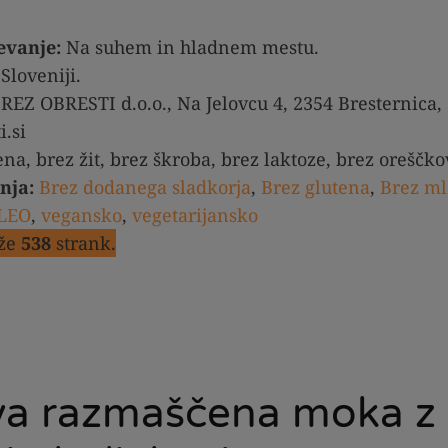
evanje:
Na suhem in hladnem mestu.
Sloveniji.
REZ OBRESTI d.o.o., Na Jelovcu 4, 2354 Bresternica, 
.si
na, brez žit, brez škroba, brez laktoze, brez oreščko
nja:
Brez dodanega sladkorja
,
Brez glutena
,
Brez ml
LEO
,
vegansko
,
vegetarijansko
 že
538
strank.
a razmaščena moka z 