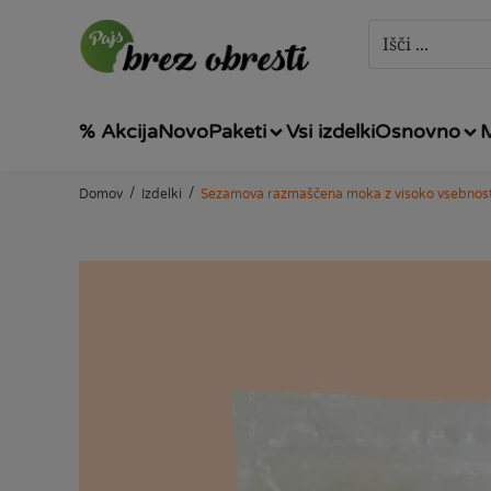
% Akcija
Novo
Paketi
Vsi izdelki
Osnovno
/
/
Domov
Izdelki
Sezamova razmaščena moka z visoko vsebnost