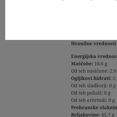
Hranilne vrednosti 
Energijska vrednos
Maščobe:
18.6 g
Od teh nasičene: 2.9
Ogljikovi hidrati:
1.
Od teh sladkorji: 0 g
Od teh polioli: 0 g
Od teh eritritoli: 0 g
Prehranske vlaknin
Beljakovine:
45.7 g