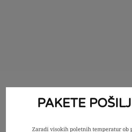
PAKETE POŠIL
Zaradi visokih poletnih temperatur ob p