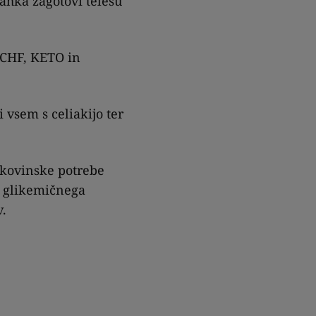
hka zagotovi telesu
LCHF, KETO in
vsem s celiakijo ter
kovinske potrebe
a glikemičnega
v.