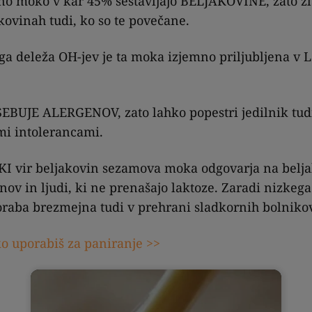
 moko v kar 45% sestavljajo BELJAKOVINE, zato zla
kovinah tudi, ko so te povečane.
ga deleža OH-jev je ta moka izjemno priljubljena v 
BUJE ALERGENOV, zato lahko popestri jedilnik tudi 
i intolerancami.
I vir beljakovin sezamova moka odgovarja na belja
nov in ljudi, ki ne prenašajo laktoze. Zaradi nizkeg
oraba brezmejna tudi v prehrani sladkornih bolniko
ko uporabiš za paniranje >>