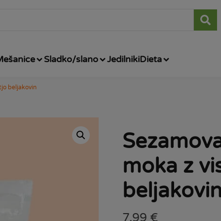
Mešanice
Sladko/slano
Jedilniki
Dieta
jo beljakovin
Sezamova
moka z vi
beljakovi
7,99
€