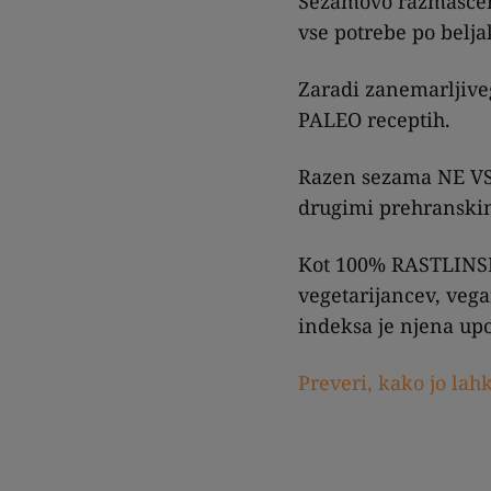
Sezamovo razmaščeno
vse potrebe po belja
Zaradi zanemarljive
PALEO receptih.
Razen sezama NE VSE
drugimi prehranskim
Kot 100% RASTLINSK
vegetarijancev, vega
indeksa je njena up
Preveri, kako jo lah