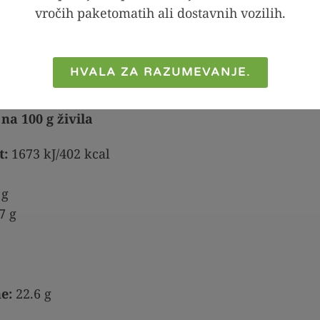
vročih paketomatih ali dostavnih vozilih.
HVALA ZA RAZUMEVANJE.
na 100 g živila
t:
1673 kJ/402 kcal
 g
7 g
e:
22.6 g