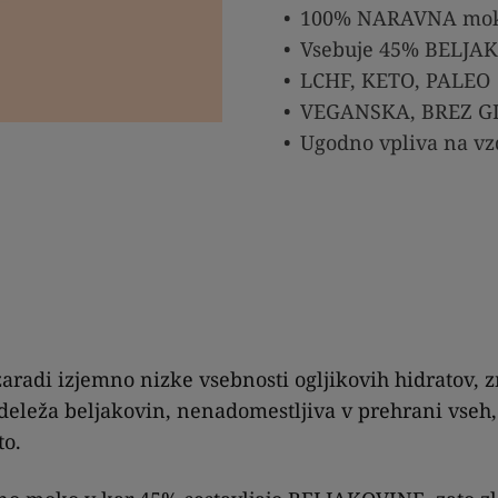
100% NARAVNA mo
Vsebuje 45% BELJA
LCHF, KETO, PALEO
VEGANSKA, BREZ 
Ugodno vpliva na vz
aradi izjemno nizke vsebnosti ogljikovih hidratov, 
eleža beljakovin, nenadomestljiva v prehrani vseh, 
to.