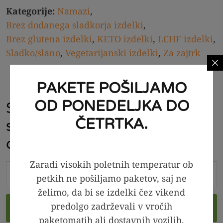
Kategorije:
Namazi
,
Brez dodanega sladkorja izdelki
,
Brez glutena izdelki
,
KETO izdelki
,
LCHF izdelki
,
Sladko/slano
,
Vegetarijanski izdelki
,
Za zajtrk
PAKETE POŠILJAMO
OD PONEDELJKA DO
Sadni namaz - Gozdni sadeži
ČETRTKA.
s Chia semeni (Brez
dodanega sladkorja)
Zaradi visokih poletnih temperatur ob
petkih ne pošiljamo paketov, saj ne
želimo, da bi se izdelki čez vikend
predolgo zadrževali v vročih
V KOŠARICO
paketomatih ali dostavnih vozilih.