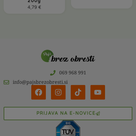
200g
4,79
€
069 968 991
info@pajsbrezobresti.si
PRIJAVA NA E-NOVICE