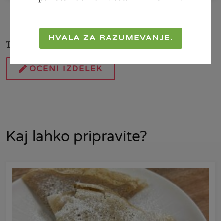
HVALA ZA RAZUMEVANJE.
Ta izdelek še nima mnenja.
OCENI IZDELEK
Kaj lahko pripravite?