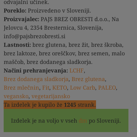
odvajalni učinek.
Poreklo:
Proizvedeno v Sloveniji.
Proizvajalec:
PAJS BREZ OBRESTI d.o.o., Na
Jelovcu 4, 2354 Bresternica, Slovenija,
info@pajsbrezobresti.si
Lastnosti:
brez glutena, brez žit, brez škroba,
brez laktoze, brez oreščkov, brez semen, malo
maščob, brez dodanega sladkorja.
Načini prehranjevanja:
LCHF
,
Brez dodanega sladkorja
,
Brez glutena
,
Brez mlečnin
,
Fit
,
KETO
,
Low Carb
,
PALEO
,
vegansko
,
vegetarijansko
Ta izdelek je kupilo že
1245
strank.
Izdelek je na voljo v vseh
dm
po Sloveniji.