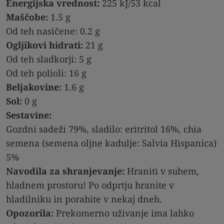
Energijska vrednost:
225 kJ/53 kcal
Maščobe:
1.5 g
Od teh nasičene: 0.2 g
Ogljikovi hidrati:
21 g
Od teh sladkorji: 5 g
Od teh polioli: 16 g
Beljakovine:
1.6 g
Sol:
0 g
Sestavine:
Gozdni sadeži 79%, sladilo: eritritol 16%, chia
semena (semena oljne kadulje: Salvia Hispanica)
5%
Navodila za shranjevanje:
Hraniti v suhem,
hladnem prostoru! Po odprtju hranite v
hladilniku in porabite v nekaj dneh.
Opozorila:
Prekomerno uživanje ima lahko