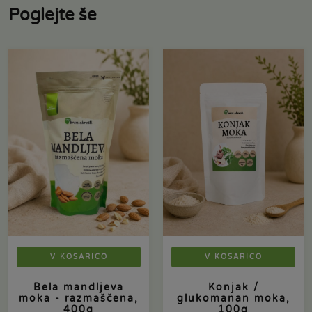
Poglejte še
V KOŠARICO
V KOŠARICO
Bela mandljeva
Konjak /
moka - razmaščena,
glukomanan moka,
400g
100g