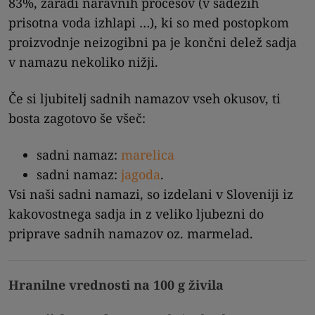
83%, zaradi naravnih procesov (v sadežih
prisotna voda izhlapi …), ki so med postopkom
proizvodnje neizogibni pa je končni delež sadja
v namazu nekoliko nižji.
Če si ljubitelj sadnih namazov vseh okusov, ti
bosta zagotovo še všeč:
sadni namaz:
marelica
sadni namaz:
jagoda
.
Vsi naši sadni namazi, so izdelani v Sloveniji iz
kakovostnega sadja in z veliko ljubezni do
priprave sadnih namazov oz. marmelad.
Hranilne vrednosti na 100 g živila