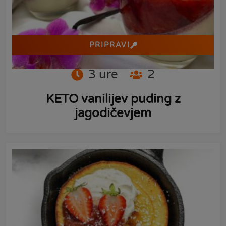
PRIPRAVI
3
ure
2
KETO vanilijev puding z
jagodičevjem