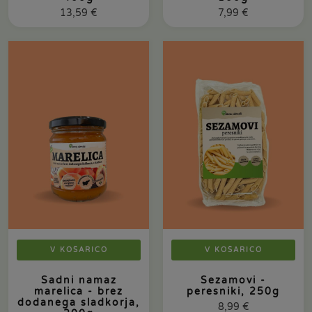
13,59
€
7,99
€
V KOŠARICO
V KOŠARICO
Sadni namaz
Sezamovi -
marelica - brez
peresniki, 250g
dodanega sladkorja,
8,99
€