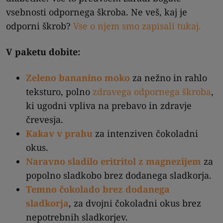
vsebnosti odpornega škroba. Ne veš, kaj je
odporni škrob?
Vse o njem smo zapisali tukaj.
V paketu dobite:
Zeleno bananino moko
za nežno in rahlo
teksturo, polno
zdravega odpornega škroba
,
ki ugodni vpliva na prebavo in zdravje
črevesja.
Kakav v prahu
za intenziven čokoladni
okus.
Naravno sladilo eritritol z magnezijem
za
popolno sladkobo brez dodanega sladkorja.
Temno čokolado brez dodanega
sladkorja
, za dvojni čokoladni okus brez
nepotrebnih sladkorjev.