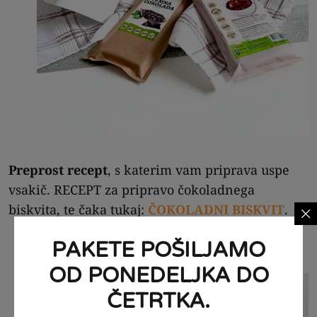
Preprost recept
, s katerim vam priprava uspe
vsakič. RECEPT za pripravo čokoladnega
biskvita, te čaka tukaj:
ČOKOLADNI BISKVIT
.
PAKETE POŠILJAMO
OD PONEDELJKA DO
ČETRTKA.