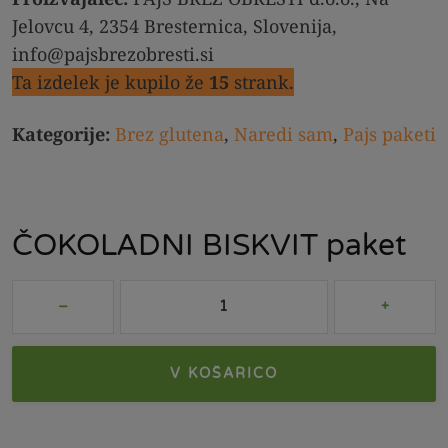
Jelovcu 4, 2354 Bresternica, Slovenija,
info@pajsbrezobresti.si
Ta izdelek je kupilo že
15
strank.
Kategorije:
Brez glutena
,
Naredi sam
,
Pajs paketi
ČOKOLADNI BISKVIT paket
V KOŠARICO