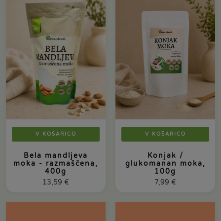
V KOŠARICO
V KOŠARICO
Bela mandljeva
Konjak /
moka - razmaščena,
glukomanan moka,
400g
100g
13,59
€
7,99
€