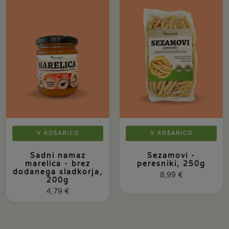
V KOŠARICO
V KOŠARICO
Sadni namaz
Sezamovi -
marelica - brez
peresniki, 250g
dodanega sladkorja,
8,99
€
200g
4,79
€