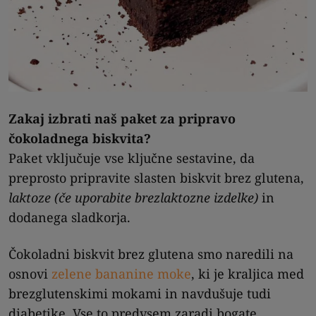
Zakaj izbrati naš paket za pripravo
čokoladnega biskvita?
Paket vključuje vse ključne sestavine, da
preprosto pripravite slasten biskvit brez glutena,
laktoze (če uporabite brezlaktozne izdelke)
in
dodanega sladkorja.
Čokoladni biskvit brez glutena smo naredili na
osnovi
zelene bananine moke
, ki je kraljica med
brezglutenskimi mokami in navdušuje tudi
diabetike. Vse to predvsem zaradi bogate