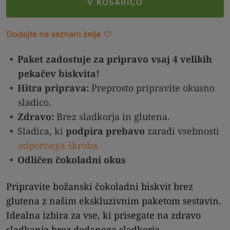
V KOŠARICO
Dodajte na seznam želja
Paket zadostuje za pripravo vsaj 4 velikih
pekačev biskvita!
Hitra priprava:
Preprosto pripravite okusno
sladico.
Zdravo:
Brez sladkorja in glutena.
Sladica, ki
podpira prebavo
zaradi vsebnosti
odpornega škroba.
Odličen čokoladni okus
Pripravite božanski čokoladni biskvit brez
glutena z našim ekskluzivnim paketom sestavin.
Idealna izbira za vse, ki prisegate na zdravo
sladkanje brez dodanega sladkorja.