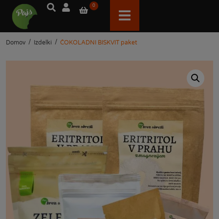
0
/
/
Domov
Izdelki
ČOKOLADNI BISKVIT paket