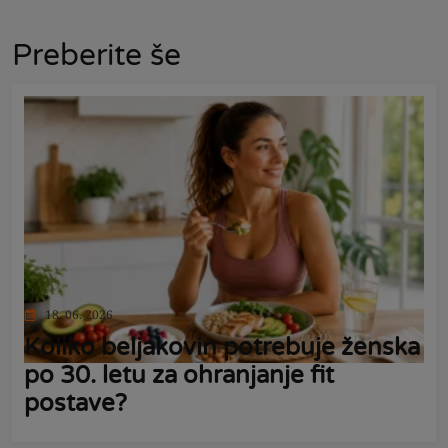
Preberite še
18. 06. 2026
Koliko beljakovin potrebuje ženska
po 30. letu za ohranjanje fit
postave?