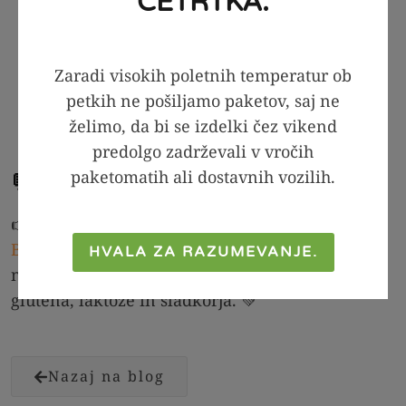
ČETRTKA.
Kaj je gluten in zakaj ga nekateri ne
prenašajo?
Kaj je celiakija?
Zaradi visokih poletnih temperatur ob
Kaj je občutljivost na gluten?
petkih ne pošiljamo paketov, saj ne
Alergija na pšenico
želimo, da bi se izdelki čez vikend
Adijo, gluten!
predolgo zadrževali v vročih
paketomatih ali dostavnih vozilih.
💬 Težave z glutenom? Niste sami!
👉 Pridružite se naši Facebook skupini
Pajsamo
BREZobresti
, kjer delimo brezglutenske recepte,
HVALA ZA RAZUMEVANJE.
nasvete in podporo za boljše počutje brez
glutena, laktoze in sladkorja. 💚
Nazaj na blog