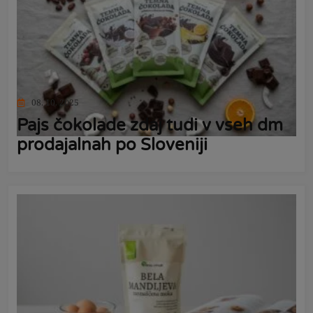
08. 10. 2025
Pajs čokolade zdaj tudi v vseh dm
prodajalnah po Sloveniji