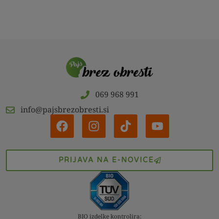
069 968 991
info@pajsbrezobresti.si
PRIJAVA NA E-NOVICE
BIO izdelke kontrolira: