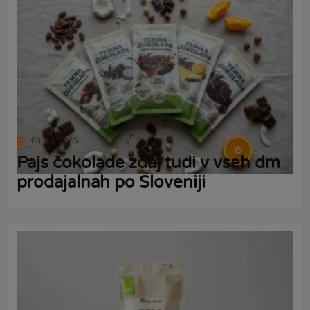
08. 10. 2025
Pajs čokolade zdaj tudi v vseh dm
prodajalnah po Sloveniji