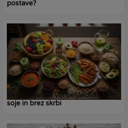
postave?
13. 10. 2025
Vegetarijanski viri beljakovin: brez
soje in brez skrbi