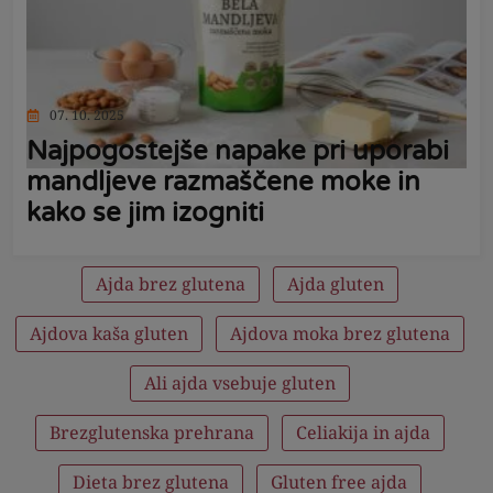
07. 10. 2025
Najpogostejše napake pri uporabi
mandljeve razmaščene moke in
kako se jim izogniti
Ajda brez glutena
Ajda gluten
Ajdova kaša gluten
Ajdova moka brez glutena
Ali ajda vsebuje gluten
Brezglutenska prehrana
Celiakija in ajda
Dieta brez glutena
Gluten free ajda