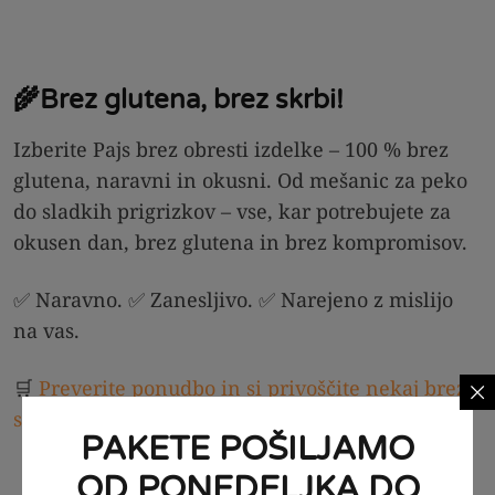
🌾Brez glutena, brez skrbi!
Izberite Pajs brez obresti izdelke – 100 % brez
glutena, naravni in okusni. Od mešanic za peko
do sladkih prigrizkov – vse, kar potrebujete za
okusen dan, brez glutena in brez kompromisov.
✅ Naravno. ✅ Zanesljivo. ✅ Narejeno z mislijo
na vas.
🛒
Preverite ponudbo in si privoščite nekaj brez
skrbi >>
PAKETE POŠILJAMO
OD PONEDELJKA DO