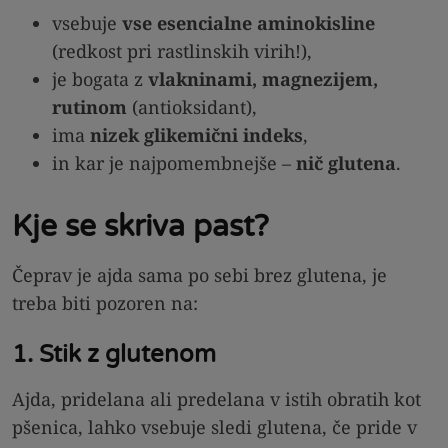
vsebuje
vse esencialne aminokisline
(redkost pri rastlinskih virih!),
je bogata z
vlakninami, magnezijem,
rutinom
(antioksidant),
ima
nizek glikemični indeks
,
in kar je najpomembnejše –
nič glutena
.
Kje se skriva past?
Čeprav je ajda sama po sebi brez glutena, je
treba biti pozoren na:
1. Stik z glutenom
Ajda, pridelana ali predelana v istih obratih kot
pšenica, lahko vsebuje sledi glutena, če pride v