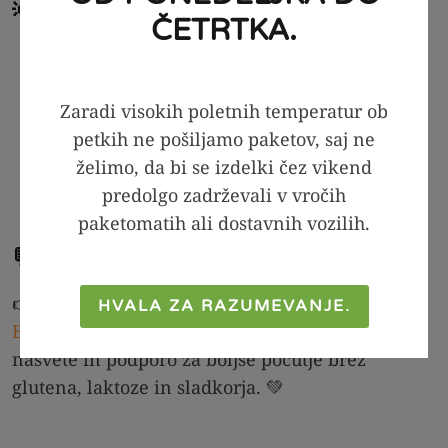
💡 Preberite še:
ČETRTKA.
Kaj je gluten in zakaj ga nekateri ne
prenašajo?
Zaradi visokih poletnih temperatur ob
Kaj je celiakija?
petkih ne pošiljamo paketov, saj ne
Kaj je občutljivost na gluten?
želimo, da bi se izdelki čez vikend
Alergija na pšenico
predolgo zadrževali v vročih
Adijo, gluten!
paketomatih ali dostavnih vozilih.
💬 Težave z glutenom? Niste sami!
👉 Pridružite se naši Facebook skupini
Pajsamo
HVALA ZA RAZUMEVANJE.
BREZobresti
, kjer delimo brezglutenske recepte,
nasvete in podporo za boljše počutje brez
glutena, laktoze in sladkorja. 💚