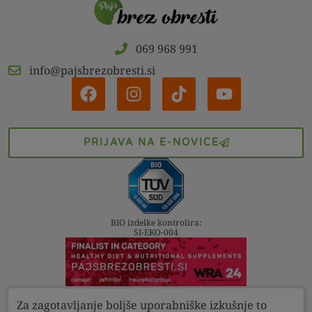
069 968 991
info@pajsbrezobresti.si
PRIJAVA NA E-NOVICE
BIO izdelke kontrolira:
SI-EKO-004
Za zagotavljanje boljše uporabniške izkušnje to
Kontakt
Pogoji
Zasebnost