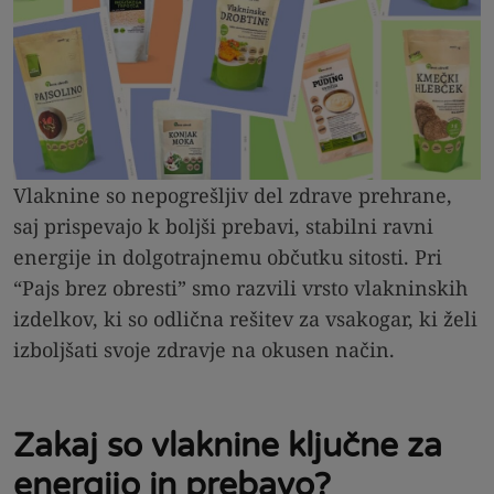
Vlaknine so nepogrešljiv del zdrave prehrane,
saj prispevajo k boljši prebavi, stabilni ravni
energije in dolgotrajnemu občutku sitosti. Pri
“Pajs brez obresti” smo razvili vrsto vlakninskih
izdelkov, ki so odlična rešitev za vsakogar, ki želi
izboljšati svoje zdravje na okusen način.
Zakaj so vlaknine ključne za
energijo in prebavo?