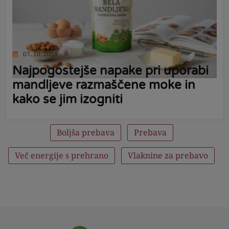
07. 10. 2025
Najpogostejše napake pri uporabi
mandljeve razmaščene moke in
kako se jim izogniti
Boljša prebava
Prebava
Več energije s prehrano
Vlaknine za prebavo