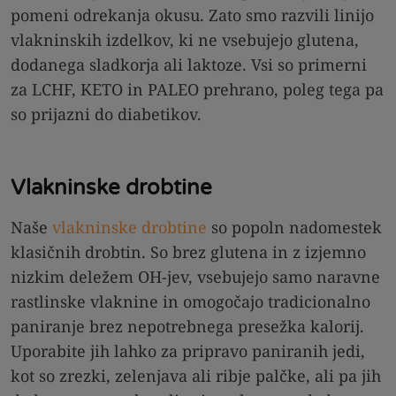
pomeni odrekanja okusu. Zato smo razvili linijo
vlakninskih izdelkov, ki ne vsebujejo glutena,
dodanega sladkorja ali laktoze. Vsi so primerni
za LCHF, KETO in PALEO prehrano, poleg tega pa
so prijazni do diabetikov.
Vlakninske drobtine
Naše
vlakninske drobtine
so popoln nadomestek
klasičnih drobtin. So brez glutena in z izjemno
nizkim deležem OH-jev, vsebujejo samo naravne
rastlinske vlaknine in omogočajo tradicionalno
paniranje brez nepotrebnega presežka kalorij.
Uporabite jih lahko za pripravo paniranih jedi,
kot so zrezki, zelenjava ali ribje palčke, ali pa jih