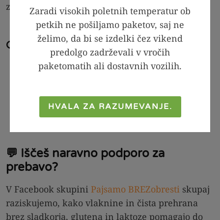
zdravo življenje!
Zaradi visokih poletnih temperatur ob
petkih ne pošiljamo paketov, saj ne
želimo, da bi se izdelki čez vikend
🔍 Preberite še:
predolgo zadrževali v vročih
paketomatih ali dostavnih vozilih.
Kalorije v vlakninah
Majhne spremembe, velika razlika za vaše
zdravje
HVALA ZA RAZUMEVANJE.
Kako izboljšati prebavo? Ključi do
lahkotnega trebuha
💬 Iščeš naravno podporo za
prebavo?
V Facebook skupini
Pajsamo BREZobresti
skupaj
raziskujemo, kako vlaknine in čista prehrana
brez sladkorja, glutena in laktoze pomagajo do