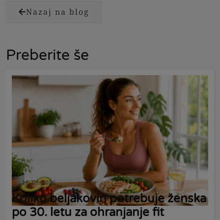
Nazaj na blog
Preberite še
18. 06. 2026
Koliko beljakovin potrebuje ženska
po 30. letu za ohranjanje fit