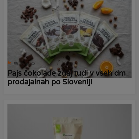
08. 10. 2025
Pajs čokolade zdaj tudi v vseh dm
prodajalnah po Sloveniji