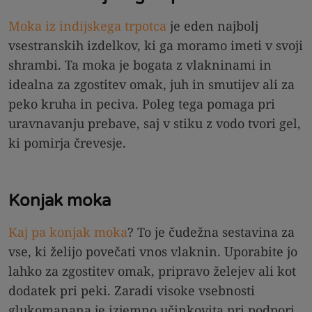
Moka iz indijskega trpotca
je eden najbolj
vsestranskih izdelkov, ki ga moramo imeti v svoji
shrambi. Ta moka je bogata z vlakninami in
idealna za zgostitev omak, juh in smutijev ali za
peko kruha in peciva. Poleg tega pomaga pri
uravnavanju prebave, saj v stiku z vodo tvori gel,
ki pomirja črevesje.
Konjak moka
Kaj pa konjak moka
? To je čudežna sestavina za
vse, ki želijo povečati vnos vlaknin. Uporabite jo
lahko za zgostitev omak, pripravo želejev ali kot
dodatek pri peki. Zaradi visoke vsebnosti
glukomanana je izjemno učinkovita pri podpori