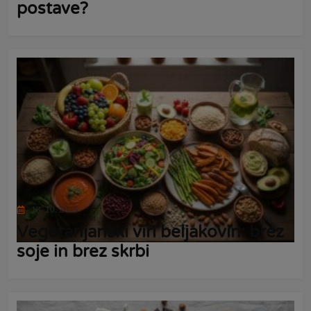
postave?
13. 10. 2025
Vegetarijanski viri beljakovin: brez
soje in brez skrbi