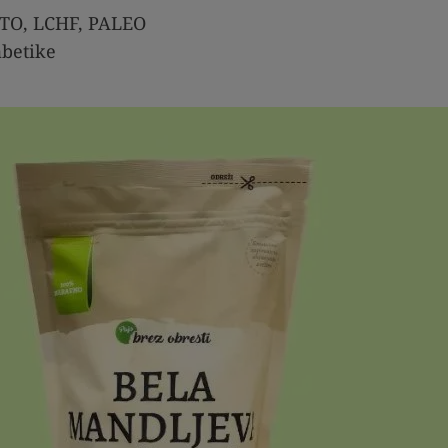
ETO, LCHF, PALEO
abetike