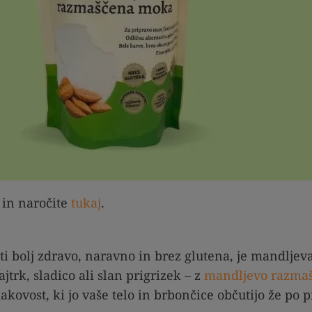
k in naročite
tukaj
.
ati bolj zdravo, naravno in brez glutena, je mandlje
ajtrk, sladico ali slan prigrizek – z
mandljevo razma
akovost, ki jo vaše telo in brbončice občutijo že po p