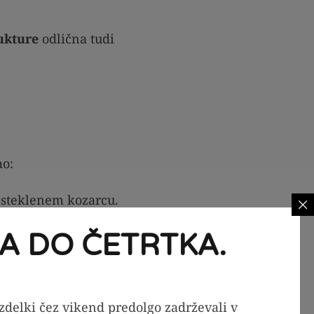
rukture
odlična tudi
mo:
m steklenem kozarcu.
mrzovalniku
, kjer
A DO ČETRTKA.
izdelki čez vikend predolgo zadrževali v