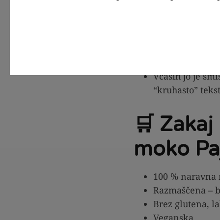
Mandljeva moka je va
Ni primerna za 
Zaradi nizke vs
spremljajte bol
Včasih jo je smi
“kruhasto” teks
🛒 Zakaj
moko Paj
100 % naravna
Razmaščena – bo
Brez glutena, l
Veganska