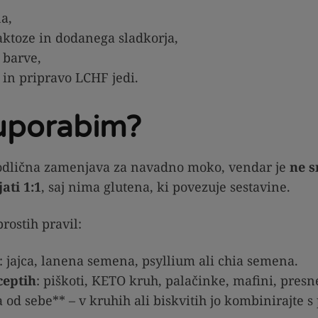
a,
laktoze in dodanega sladkorja,
 barve,
 in pripravo LCHF jedi.
 uporabim?
odlična zamenjava za navadno moko, vendar je
ne 
ti 1:1
, saj nima glutena, ki povezuje sestavine.
rostih pravil:
: jajca, lanena semena, psyllium ali chia semena.
ceptih
: piškoti, KETO kruh, palačinke, mafini, presne
od sebe** – v kruhih ali biskvitih jo kombinirajte 