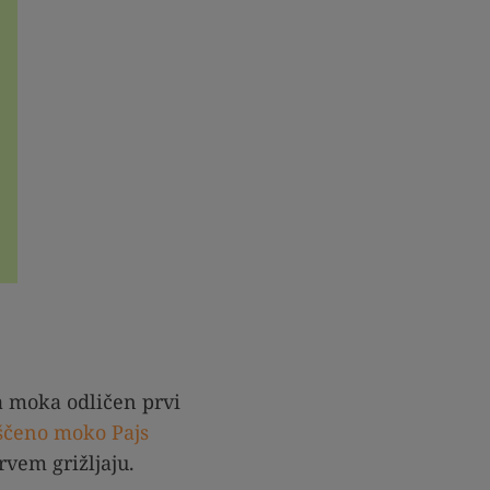
va moka odličen prvi
ščeno moko Pajs
rvem grižljaju.