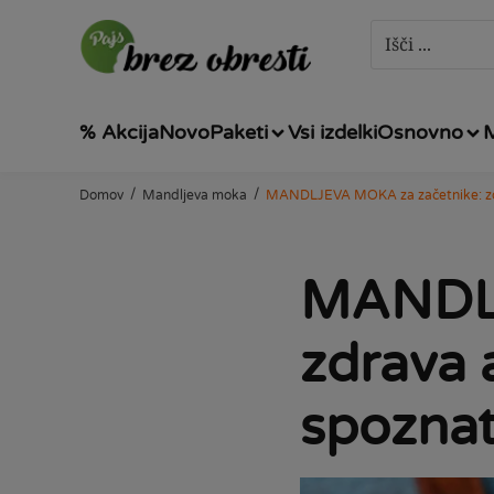
% Akcija
Novo
Paketi
Vsi izdelki
Osnovno
/
/
Domov
Mandljeva moka
MANDLJEVA MOKA za začetnike: zdra
MANDLJ
zdrava a
spoznat