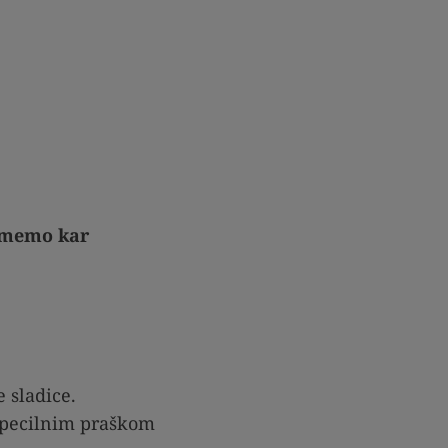
smemo kar
 sladice.
s pecilnim praškom