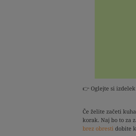
👉 Oglejte si izdele
Če želite začeti kuh
korak. Naj bo to za z
brez obresti
dobite k