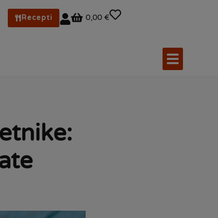
0,00 €
Recepti
tnike:
rate