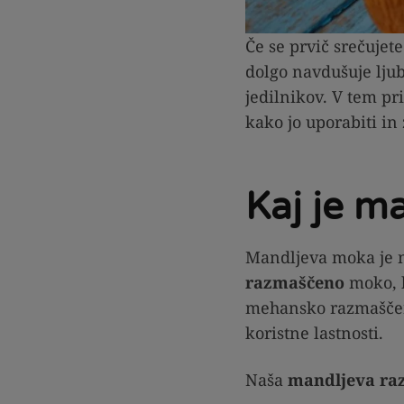
Če se prvič srečujet
dolgo navdušuje lju
jedilnikov. V tem p
kako jo uporabiti in
Kaj je m
Mandljeva moka je na
razmaščeno
moko, k
mehansko razmaščen
koristne lastnosti.
Naša
mandljeva raz