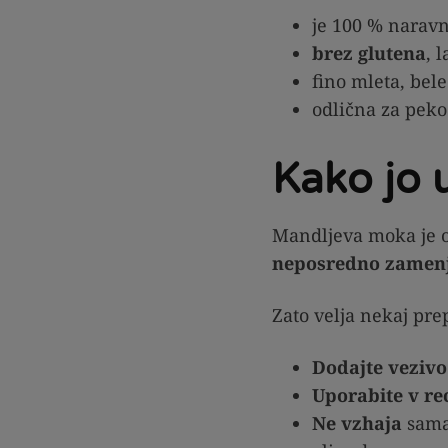
je 100 % naravn
brez glutena
, 
fino mleta, bele
odlična za peko
Kako jo
Mandljeva moka je 
neposredno zamenja
Zato velja nekaj prep
Dodajte vezivo
Uporabite v re
Ne vzhaja
sama 