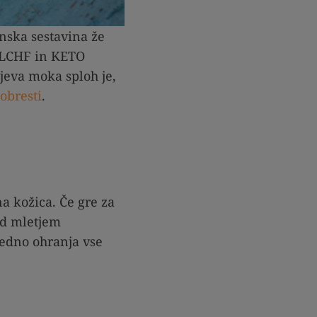
nska sestavina že
r LCHF in KETO
jeva moka sploh je,
obresti
.
a kožica. Če gre za
ed mletjem
vedno ohranja vse