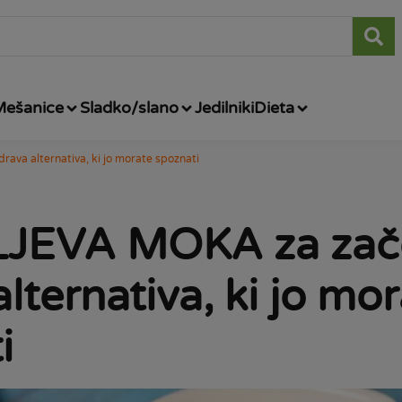
Mešanice
Sladko/slano
Jedilniki
Dieta
va alternativa, ki jo morate spoznati
EVA MOKA za zače
lternativa, ki jo mo
i