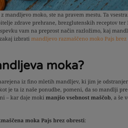
e z mandljevo moko, ste na pravem mestu. Ta vsestra
bitelje zdrave prehrane, brezglutenskih receptov te
rispevku vam na preprost način razložimo, kaj mandl
 zakaj izbrati
mandljevo razmaščeno moko Pajs brez 
andljeva moka?
rejena iz fino mletih mandljev, ki jim je odstranjen
ot je ta iz naše ponudbe, pomeni, da so mandlji pr
i – kar daje moki
manjšo vsebnost maščob
, a še 
maščena moka Pajs brez obresti
: