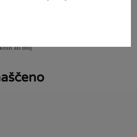
e
, zato pečenje
knin ali bolj
maščeno