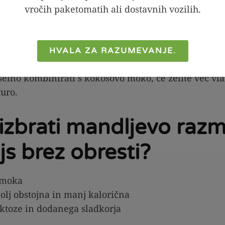
vročih paketomatih ali dostavnih vozilih.
rna, a nekaj stvari vseeno velja vedeti:
ljudi z alergijo na oreščke.
ebnosti ogljikovih hidratov se pri peki
hitreje zapeč
HVALA ZA RAZUMEVANJE.
j natančno kot pri navadni moki.
selno kombinirati s kokosovo moko, če želite več vla
turo.
 izbrati mandljevo raz
s brez obresti?
 moka
lj obstojna in manj kalorična
aktoze in dodanega sladkorja