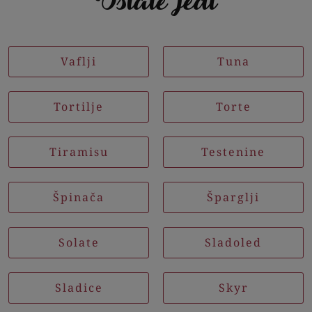
Ostale jedi
Vaflji
Tuna
Tortilje
Torte
Tiramisu
Testenine
Špinača
Šparglji
Solate
Sladoled
Sladice
Skyr