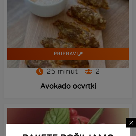
PRIPRAVI
25
minut
2
Avokado ocvrtki