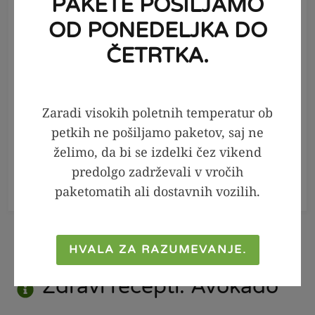
PAKETE POŠILJAMO
OD PONEDELJKA DO
ČETRTKA.
PRIPRAVI
Zaradi visokih poletnih temperatur ob
5
minut
1
petkih ne pošiljamo paketov, saj ne
želimo, da bi se izdelki čez vikend
LCHF malinov sladoled brez
predolgo zadrževali v vročih
mlečnin
paketomatih ali dostavnih vozilih.
HVALA ZA RAZUMEVANJE.
Zdravi recepti: Avokado