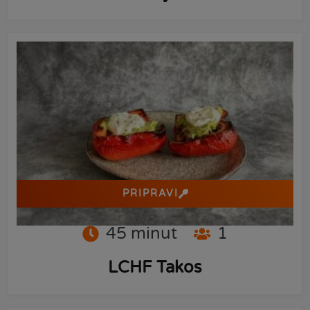
PRIPRAVI
45
minut
1
LCHF Takos