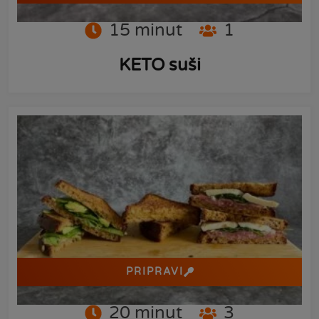
15
minut
1
KETO suši
PRIPRAVI
20
minut
3