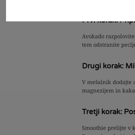
Prvi korak: Prip
Avokado razpolovite,
tem odstranite peclj
Drugi korak: Mi
V mešalnik dodajte a
magnezijem in kakav
Tretji korak: P
Smoothie prelijte v k