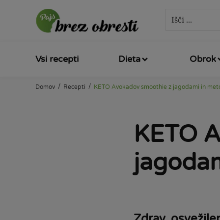
Vsi recepti
Dieta
Obrok
/
/
Domov
Recepti
KETO Avokadov smoothie z jagodami in met
KETO A
jagodam
Zdrav, osvežilen