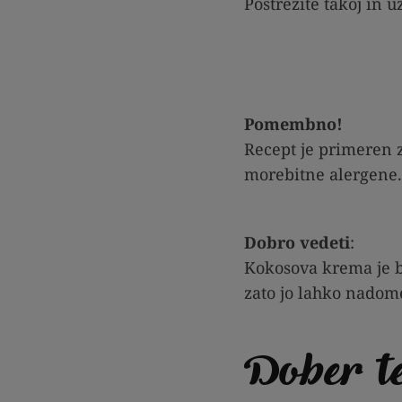
Postrezite takoj in už
Pomembno!
Recept je primeren z
morebitne alergene.
Dobro vedeti
:
Kokosova krema je b
zato jo lahko nadom
Dober t