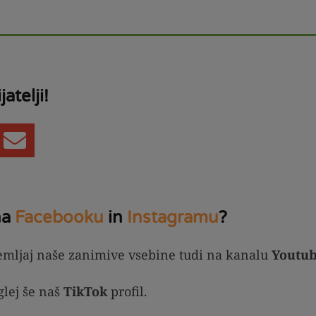
jatelji!
na
Facebooku
in
Instagramu
?
emljaj naše zanimive vsebine tudi na kanalu
Youtu
glej še naš
TikTok
profil.