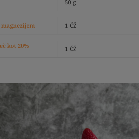
50
g
 z magnezijem
1
ČŽ
eč kot 20%
1
ČŽ