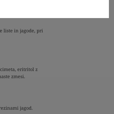
 liste in jagode, pri
imeta, eritritol z
maste zmesi.
 rezinami jagod.