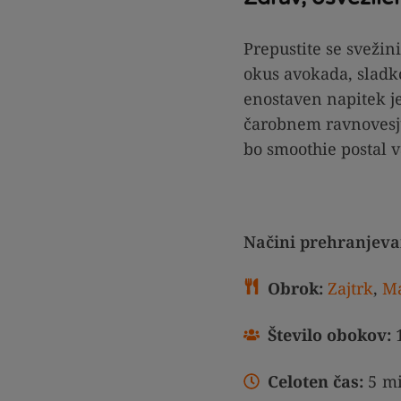
Prepustite se svežin
okus avokada, sladk
enostaven napitek je 
čarobnem ravnovesju
bo smoothie postal v
Načini prehranjeva
Obrok:
Zajtrk
,
Ma
Število obokov:
Celoten čas:
5
mi