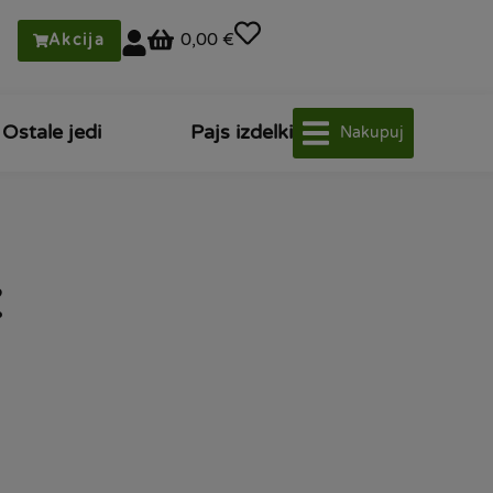
0,00 €
Akcija
Ostale jedi
Pajs izdelki
Nakupuj
z