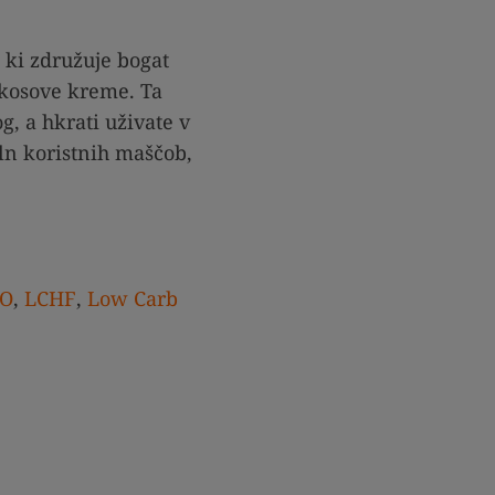
 ki združuje bogat
okosove kreme. Ta
g, a hkrati uživate v
ln koristnih maščob,
O
,
LCHF
,
Low Carb