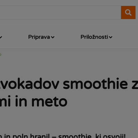
Priprava
Priložnosti
o
vokadov smoothie 
i in meto
 in poln hranil – smoothie, ki osvoji!