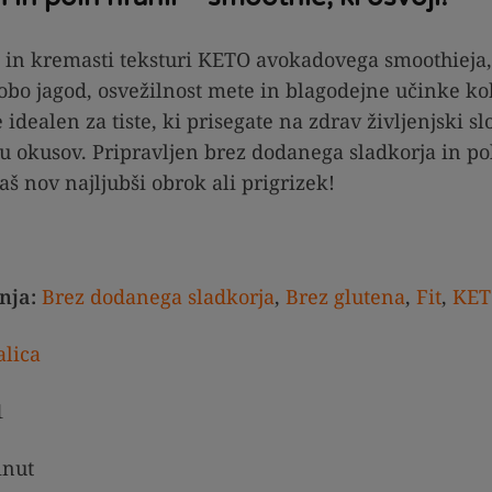
i in kremasti teksturi KETO avokadovega smoothieja,
obo jagod, osvežilnost mete in blagodejne učinke k
idealen za tiste, ki prisegate na zdrav življenjski slo
 okusov. Pripravljen brez dodanega sladkorja in po
aš nov najljubši obrok ali prigrizek!
nja:
Brez dodanega sladkorja
,
Brez glutena
,
Fit
,
KET
lica
1
nut