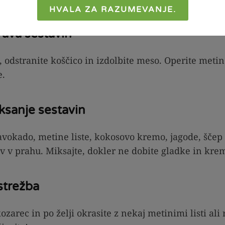
HVALA ZA RAZUMEVANJE.
rava sestavin
 odstranite koščico in izdolbite meso. Operite metine
e.
ksanje sestavin
vokado, metine liste, kokosovo kremo, jagode, ščep c
 v prahu. Miksajte, dokler ne dobite gladke in kre
ostrežba
ozarec in po želji okrasite z nekaj metinimi listi ali