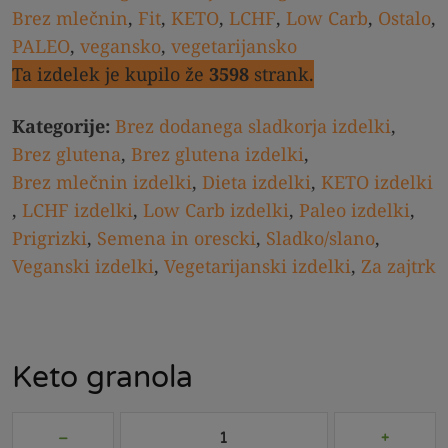
Brez mlečnin
,
Fit
,
KETO
,
LCHF
,
Low Carb
,
Ostalo
,
PALEO
,
vegansko
,
vegetarijansko
Ta izdelek je kupilo že
3598
strank.
Kategorije:
Brez dodanega sladkorja izdelki
,
Brez glutena
,
Brez glutena izdelki
,
Brez mlečnin izdelki
,
Dieta izdelki
,
KETO izdelki
,
LCHF izdelki
,
Low Carb izdelki
,
Paleo izdelki
,
Prigrizki
,
Semena in orescki
,
Sladko/slano
,
Veganski izdelki
,
Vegetarijanski izdelki
,
Za zajtrk
Keto granola