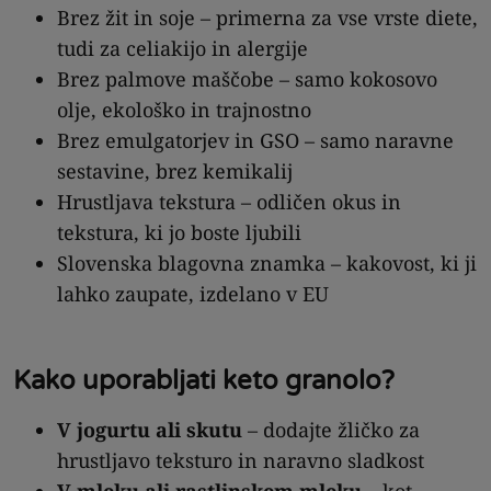
Brez žit in soje – primerna za vse vrste diete,
tudi za celiakijo in alergije
Brez palmove maščobe – samo kokosovo
olje, ekološko in trajnostno
Brez emulgatorjev in GSO – samo naravne
sestavine, brez kemikalij
Hrustljava tekstura – odličen okus in
tekstura, ki jo boste ljubili
Slovenska blagovna znamka – kakovost, ki ji
lahko zaupate, izdelano v EU
Kako uporabljati keto granolo?
V jogurtu ali skutu
– dodajte žličko za
hrustljavo teksturo in naravno sladkost
V mleku ali rastlinskem mleku
– kot