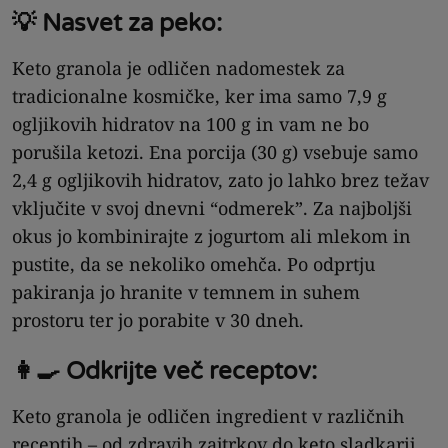
💡 Nasvet za peko:
Keto granola je odličen nadomestek za
tradicionalne kosmičke, ker ima samo 7,9 g
ogljikovih hidratov na 100 g in vam ne bo
porušila ketozi. Ena porcija (30 g) vsebuje samo
2,4 g ogljikovih hidratov, zato jo lahko brez težav
vključite v svoj dnevni “odmerek”. Za najboljši
okus jo kombinirajte z jogurtom ali mlekom in
pustite, da se nekoliko omehča. Po odprtju
pakiranja jo hranite v temnem in suhem
prostoru ter jo porabite v 30 dneh.
👩‍🍳 Odkrijte več receptov:
Keto granola je odličen ingredient v različnih
receptih – od zdravih zajtrkov do keto sladkarij