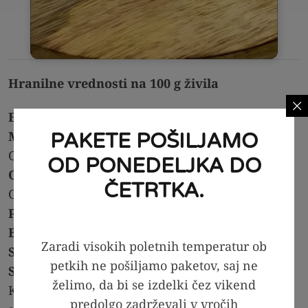
Hranilne vrednosti na 100 g živila
Energijska vrednost:
2297 kJ/549 kcal
Maščobe:
47.43 g
PAKETE POŠILJAMO
Od teh nasičene: 19.4 g
OD PONEDELJKA DO
Ogljikovi hidrati:
7.9 g
ČETRTKA.
Od teh sladkorji: 3.95 g
Prehranske vlaknine:
25.58 g
Beljakovine:
31.6 g
Zaradi visokih poletnih temperatur ob
Sol:
< 0,1 g
petkih ne pošiljamo paketov, saj ne
Sestavine:
želimo, da bi se izdelki čez vikend
Kokosov čips, vlakna cikorije, konopljina
predolgo zadrževali v vročih