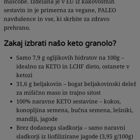
maščobe. Izdelana je v EU iz kakovostnih
sestavin in je primerna za vegane, PALEO
navdušence in vse, ki skrbite za zdravo
prehrano.
Zakaj izbrati našo keto granolo?
Samo 7,9 g ogljikovih hidratov na 100g –
idealno za KETO in LCHF dieto, ostanete v
ketozi
31,6 g beljakovin – bogat beljakovinski delež
za mišično maso in trajno sitost
100% naravne KETO sestavine – kokos,
konopljina semena, bučna semena, lešniki,
mandlji, jagode
Brez dodanega sladkorja – samo naravni
sladkorji iz liofilizirane jagode (3,95 g/100g)