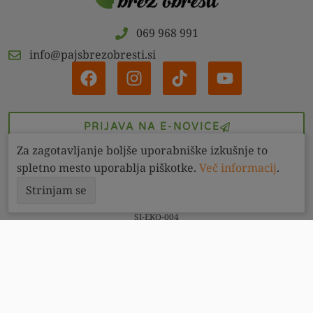
069 968 991
info@pajsbrezobresti.si
PRIJAVA NA E-NOVICE
Za zagotavljanje boljše uporabniške izkušnje to
spletno mesto uporablja piškotke.
Več informacij
.
Strinjam se
BIO izdelke kontrolira:
SI-EKO-004
Kontakt
Pogoji
Zasebnost