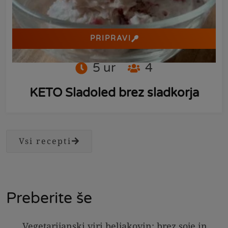
PRIPRAVI
5
ur
4
KETO Sladoled brez sladkorja
Vsi recepti
Preberite še
Vegetarijanski viri beljakovin: brez soje in