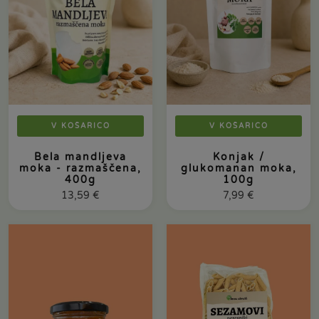
V KOŠARICO
V KOŠARICO
Bela mandljeva
Konjak /
moka - razmaščena,
glukomanan moka,
400g
100g
13,59
€
7,99
€