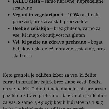
PALEO dieta
– samo naravne, nepredelane
sestavine
Vegani in vegetarijanci
– 100% rastlinski
proizvod, brez živalskih proizvodov
Osebe s celiakijo
– brez glutena, varno za
vse, ki imajo občutljivost na gluten
Vsi, ki pazite na zdravo prehrano
– bogat
beljakovinski delež, naravne sestavine, brez
sladkorja
Keto granola je odličen izbor za vse, ki želite
zdrav in hrustljav zajtrk brez slabe vesti. Bodisi
da ste na KETO dieti, imate diabetes ali preprosto
pazite na zdravo prehrano – ta granola je idealna
za vas. S samo 7,9 g ogljikovih hidratov na 100 g
in 31,6 g beljakovin je odličen za zajtrk,