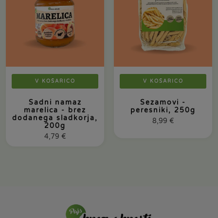
V KOŠARICO
V KOŠARICO
Sadni namaz
Sezamovi -
marelica - brez
peresniki, 250g
dodanega sladkorja,
8,99
€
200g
4,79
€