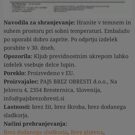
Navodila za shranjevanje:
Hranite v temnem in
suhem prostoru pri sobni temperaturi. Embalažo
po uporabi dobro zaprite. Po odprtju izdelek
porabite v 30. dneh.
Opozorila:
Kljub previdnostnim ukrepom lahko
izdelek vsebuje delce lupin.
Poreklo:
Proizvedeno v EU.
Proizvajalec:
PAJS BREZ OBRESTI d.o.o., Na
Jelovcu 4, 2354 Bresternica, Slovenija,
info@pajsbrezobresti.si
Lastnosti:
brez žit, brez škroba, brez dodanega
sladkorja.
Načini prehranjevanja:
Brez dodanega sladkorja
,
Brez glutena
,