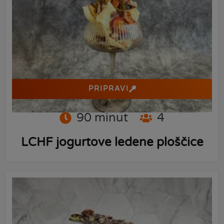
PRIPRAVI
90
minut
4
LCHF jogurtove ledene ploščice