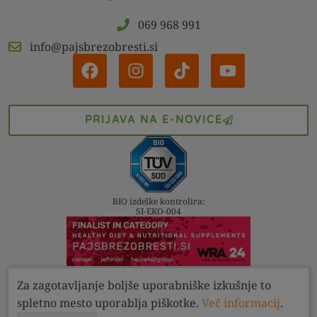
069 968 991
info@pajsbrezobresti.si
PRIJAVA NA E-NOVICE
BIO izdelke kontrolira:
SI-EKO-004
Za zagotavljanje boljše uporabniške izkušnje to
Kontakt
Pogoji
Zasebnost
spletno mesto uporablja piškotke.
Več informacij
.
Pajs brez obresti d.o.o. 2022 - 2026. Vse pravice pridržane.