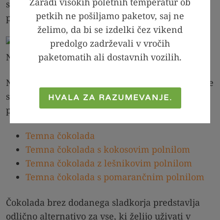
Zaradi visokih poletnih temperatur ob
sladkorja, bo pa vseeno zadovoljila vašo potrebo
petkih ne pošiljamo paketov, saj ne
po sladkem in pomagala prebroditi postni čas.
želimo, da bi se izdelki čez vikend
predolgo zadrževali v vročih
CELA ČOKOLADA vsebuje SAMO 0,5 g
paketomatih ali dostavnih vozilih.
NARAVNO prisotnih sladkorjev!
Na voljo so klasična temna čokolada ter čokolade
s kokosovim, lešnikovim in pomarančnim
HVALA ZA RAZUMEVANJE.
polnilom.
Temna čokolada
Temna čokolada s kokosovim polnilom
Temna čokolada z lešnikovim polnilom
Temna čokolada s pomarančnim polnilom
Čokolada brez dodanega sladkorja predstavlja
odlično alternativo za vse, ki želijo uživati v