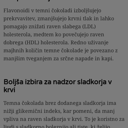
Flavonoidi v temni čokoladi izboljšujejo
prekrvavitev, zmanjšujejo krvni tlak in lahko
pomagajo znižati raven slabega (LDL)
holesterola, medtem ko povečujejo raven
dobrega (HDL) holesterola. Redno uživanje
majhnih količin temne čokolade je povezano z
manjšim tveganjem za srčne napade in kapi.
Boljša izbira za nadzor sladkorja v
krvi
Temna čokolada brez dodanega sladkorja ima
nižji glikemični indeks, kar pomeni, da manj
vpliva na raven sladkorja v krvi. To je koristno za
ljudi s sladkorno boleznijo ali tiste, ki želijo