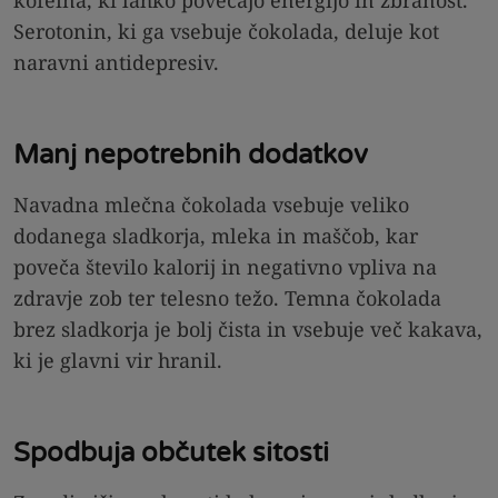
kofeina, ki lahko povečajo energijo in zbranost.
Serotonin, ki ga vsebuje čokolada, deluje kot
naravni antidepresiv.
Manj nepotrebnih dodatkov
Navadna mlečna čokolada vsebuje veliko
dodanega sladkorja, mleka in maščob, kar
poveča število kalorij in negativno vpliva na
zdravje zob ter telesno težo. Temna čokolada
brez sladkorja je bolj čista in vsebuje več kakava,
ki je glavni vir hranil.
Spodbuja občutek sitosti