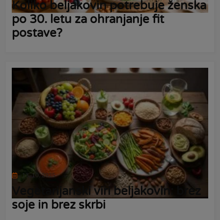
Koliko beljakovin potrebuje ženska
po 30. letu za ohranjanje fit
postave?
13. 10. 2025
Vegetarijanski viri beljakovin: brez
soje in brez skrbi