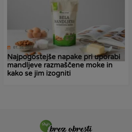
07. 10. 2025
Najpogostejše napake pri uporabi
mandljeve razmaščene moke in
kako se jim izogniti