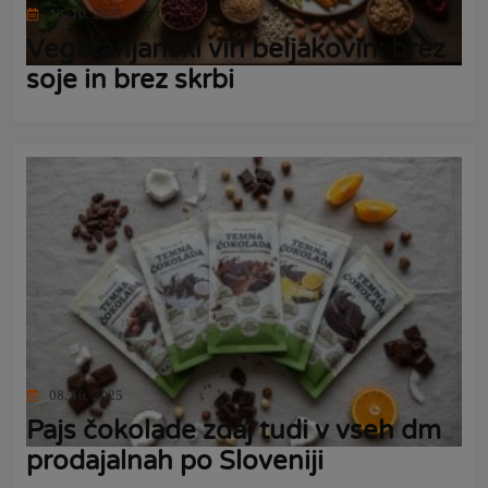
13. 10. 2025
Vegetarijanski viri beljakovin: brez
soje in brez skrbi
08. 10. 2025
Pajs čokolade zdaj tudi v vseh dm
prodajalnah po Sloveniji