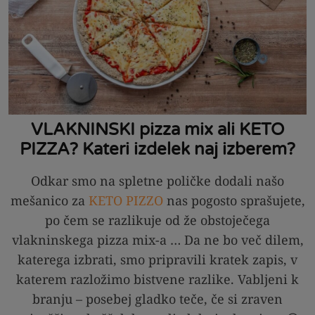
VLAKNINSKI pizza mix ali KETO
PIZZA? Kateri izdelek naj izberem?
Odkar smo na spletne poličke dodali našo
mešanico za
KETO PIZZO
nas pogosto sprašujete,
po čem se razlikuje od že obstoječega
vlakninskega pizza mix-a … Da ne bo več dilem,
katerega izbrati, smo pripravili kratek zapis, v
katerem razložimo bistvene razlike. Vabljeni k
branju – posebej gladko teče, če si zraven