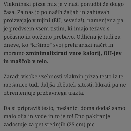
Vlakninski pizza mix je v naši ponudbi že dolgo
časa. Za nas jo po naših željah in zahtevah
proizvajajo v tujini (EU, seveda!), namenjena pa
je predvsem vsem tistim, ki imajo težave s
počasno in oteženo prebavo. Odlična je tudi za
dneve, ko “kršimo” svoj prehranski načrt in
moramo
zminimalizirati vnos kalorij, OH-jev
in maščob v telo.
Zaradi visoke vsebnosti vlaknin pizza testo iz te
mešanice tudi daljša občutek sitosti, hkrati pa ne
obremenjuje prebavnega trakta.
Da si pripraviš testo, mešanici doma dodaš samo
malo olja in vode in to je to! Eno pakiranje
zadostuje za pet srednjih (25 cm) pic.