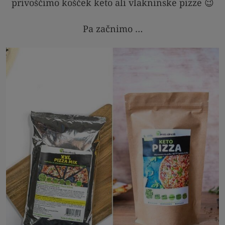
privoščimo košček keto ali vlakninske pizze 😉
Pa začnimo …