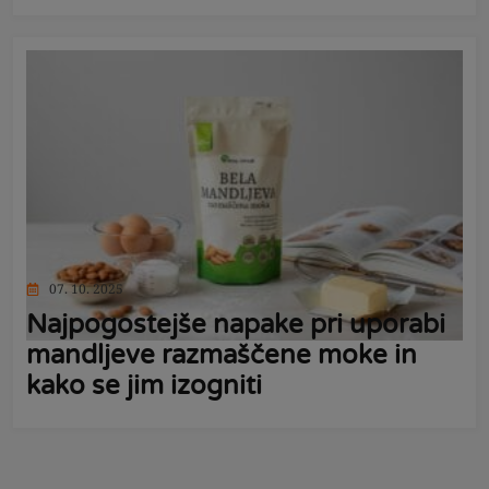
07. 10. 2025
Najpogostejše napake pri uporabi
mandljeve razmaščene moke in
kako se jim izogniti