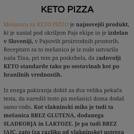
KETO PIZZA
Mešanica za KETO PIZZO
je
najnovejši produkt,
ki je nastal pod okriljem Pajs ekipe in je
izdelan
v Sloveniji,
v Pajsovih proizvodnih prostorih.
Recepturo za to mešanico je iz nule ustvarila
naša Tina, pri tem pa poskrbela, da z
adovolji
KETO standarde tako po sestavinah kot po
hranilnih vrednostih.
Iz enega pakiranja dobiš za dva velika pekača
testa, da narediš testo pa mešanici doma dodaš
samo vodo.
Kot vlakninski miks je tudi ta
mešanica BREZ GLUTENA, dodanega
SLADKORJA in LAKTOZE. Je pa tudi BREZ
JAJC, zato (za razliko od vlakninske) ustreza