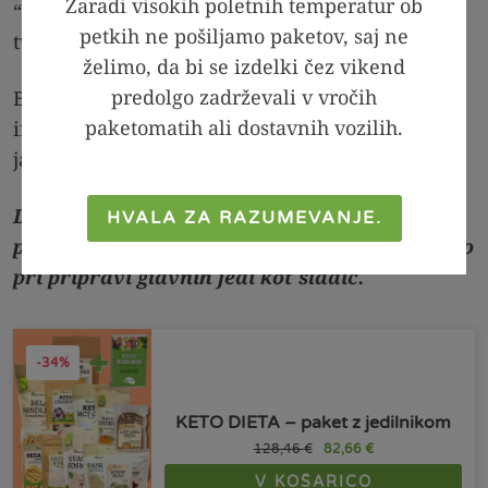
Zaradi visokih poletnih temperatur ob
“napačni” obroki ne bodo bistveno vplivali na
petkih ne pošiljamo paketov, saj ne
tvoje življenje.
želimo, da bi se izdelki čez vikend
predolgo zadrževali v vročih
Bolj pomembno od tega, kaj jemo med božičem
paketomatih ali dostavnih vozilih.
in prvim januarjem je, kaj jemo od prvega
januarja do božiča.
Da bo december čim bolj po tvojem okusu,
HVALA ZA RAZUMEVANJE.
preveri naše
recepte
, ki ti bodo pomagali tako
pri pripravi glavnih jedi kot sladic.
-34%
KETO DIETA – paket z jedilnikom
128,46
€
82,66
€
V KOŠARICO