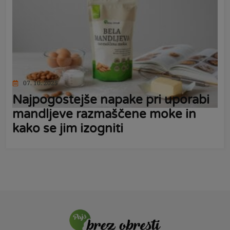
07. 10. 2025
Najpogostejše napake pri uporabi
mandljeve razmaščene moke in
kako se jim izogniti