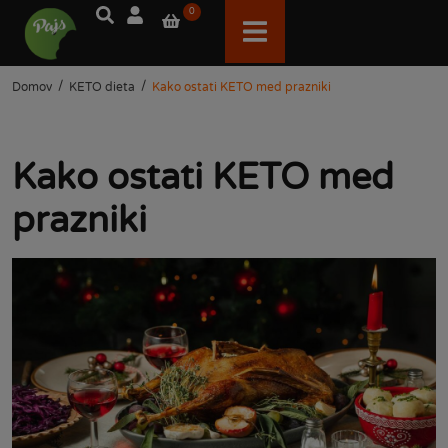
0
/
/
Domov
KETO dieta
Kako ostati KETO med prazniki
Kako ostati KETO med
prazniki