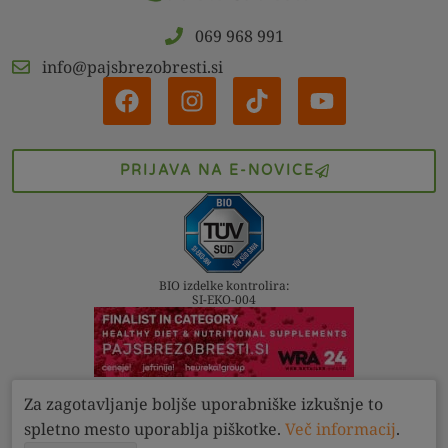
069 968 991
info@pajsbrezobresti.si
PRIJAVA NA E-NOVICE
BIO izdelke kontrolira:
SI-EKO-004
Za zagotavljanje boljše uporabniške izkušnje to
Kontakt
Pogoji
Zasebnost
spletno mesto uporablja piškotke.
Več informacij
.
Pajs brez obresti d.o.o. 2022 - 2026. Vse pravice pridržane.