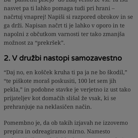
nasvet pa ti lahko pomaga tudi pri hrani –
načrtuj vnaprej! Napiši si razpored obrokov in se
ga drži. Napisan načrt ti je lahko v oporo in te
napolni z občutkom varnosti ter tako zmanjša
možnost za “prekršek”.
2. V družbi nastopi samozavestno
“Daj no, en košček kruha ti pa ja ne bo škodil,”
“te piškote moraš poskusiti, 100 let sem jih
pekla,” in podobne stavke je verjetno iz ust tako
prijateljev kot domačih slišal že vsak, ki se
prehranjuje na neklasičen način.
Pomembno je, da ob takih izjavah ne izzovemo
prepira in odreagiramo mirno. Namesto