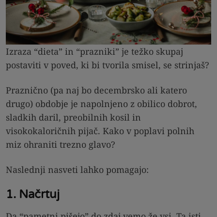
Izraza “dieta” in “prazniki” je težko skupaj
postaviti v poved, ki bi tvorila smisel, se strinjaš?
Praznično (pa naj bo decembrsko ali katero
drugo) obdobje je napolnjeno z obilico dobrot,
sladkih daril, preobilnih kosil in
visokokaloričnih pijač. Kako v poplavi polnih
miz ohraniti trezno glavo?
Naslednji nasveti lahko pomagajo:
1. Načrtuj
Da “pametni pišejo” do zdaj vemo že vsi. Ta isti