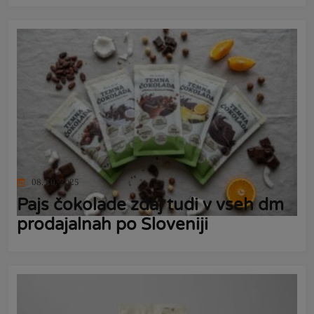
08. 10. 2025
Pajs čokolade zdaj tudi v vseh dm
prodajalnah po Sloveniji