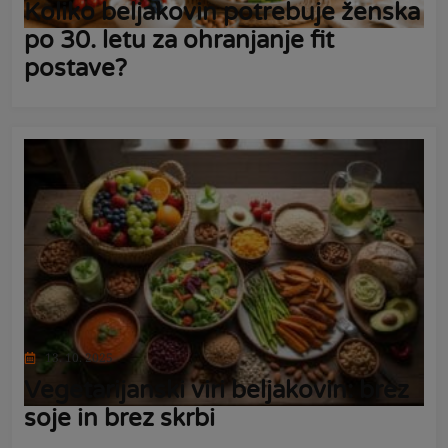
Koliko beljakovin potrebuje ženska
po 30. letu za ohranjanje fit
postave?
13. 10. 2025
Vegetarijanski viri beljakovin: brez
soje in brez skrbi