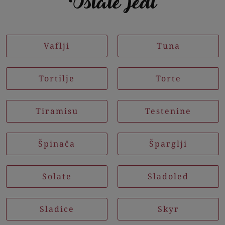
Ostale jedi
Vaflji
Tuna
Tortilje
Torte
Tiramisu
Testenine
Špinača
Šparglji
Solate
Sladoled
Sladice
Skyr