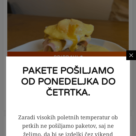
PRIPRAVI
PAKETE POŠILJAMO
20
minut
2
OD PONEDELJKA DO
Keto bombetke z jajcem in hitro
ČETRTKA.
holandsko omako
Zaradi visokih poletnih temperatur ob
petkih ne pošiljamo paketov, saj ne
želimo, da bi se izdelki čez vikend