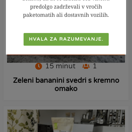
predolgo zadrževali v vročih
paketomatih ali dostavnih vozilih.
HVALA ZA RAZUMEVANJE.
PRIPRAVI
15
minut
1
Zeleni bananini svedri s kremno
omako