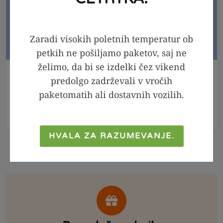
Zaradi visokih poletnih temperatur ob
petkih ne pošiljamo paketov, saj ne
želimo, da bi se izdelki čez vikend
V KOŠARICO
V KOŠARICO
predolgo zadrževali v vročih
paketomatih ali dostavnih vozilih.
Meta - melisa sirup,
Arašidov namaz 100
250ml
% - Crunchy, 300g
2,99
€
2,39
€
6,99
€
4,99
€
HVALA ZA RAZUMEVANJE.