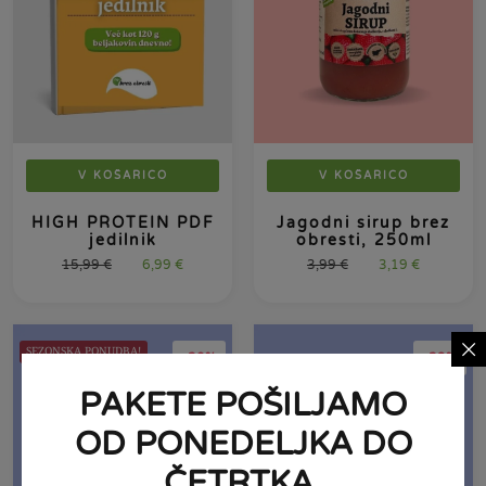
V KOŠARICO
V KOŠARICO
HIGH PROTEIN PDF
Jagodni sirup brez
jedilnik
obresti, 250ml
15,99
€
6,99
€
3,99
€
3,19
€
SEZONSKA PONUDBA!
-20%
-29%
PAKETE POŠILJAMO
OD PONEDELJKA DO
ČETRTKA.