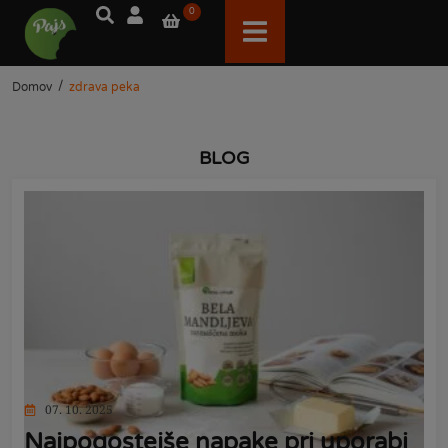
0
/
Domov
zdrava peka
BLOG
07. 10. 2025
Najpogostejše napake pri uporabi