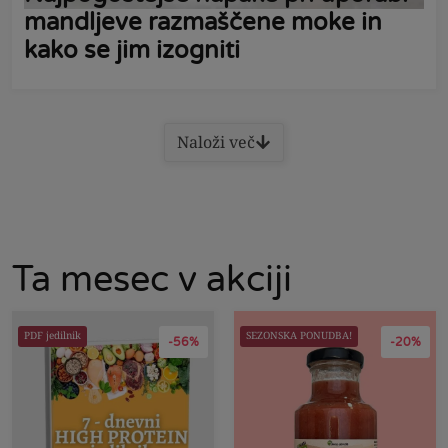
mandljeve razmaščene moke in
kako se jim izogniti
Naloži več
Ta mesec v akciji
PDF jedilnik
SEZONSKA PONUDBA!
-56%
-20%