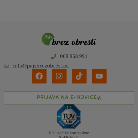
069 968 991
info@pajsbrezobresti.si
PRIJAVA NA E-NOVICE
BIO izdelke kontrolira:
SI-EKO-004