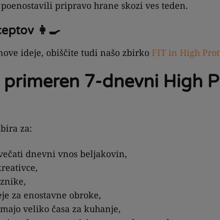
 poenostavili pripravo hrane skozi ves teden.
ceptov 👩‍🍳
nove ideje, obiščite tudi našo zbirko
FIT in High Prot
e primeren 7-dnevni High P
zbira za:
ovečati dnevni vnos beljakovin,
kreativce,
znike,
deje za enostavne obroke,
imajo veliko časa za kuhanje,