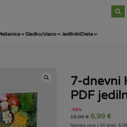
Mešanice
Sladko/slano
Jedilniki
Dieta
7-dnevni
PDF jediln
-56%
6,99
€
15,99
€
Najnižja cena v 30 dneh: 6,9