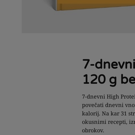
7-dnevni
120 g be
7-dnevni High Protei
povečati dnevni vno
kalorij. Na kar 31 s
okusnimi recepti, i
obrokov.