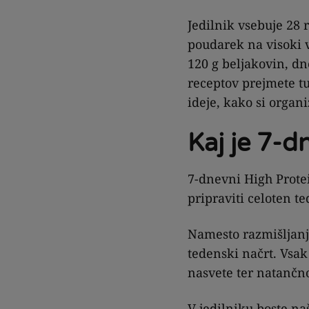
Jedilnik vsebuje 28 r
poudarek na visoki v
120 g beljakovin, dn
receptov prejmete t
ideje, kako si organ
Kaj je 7-d
7-dnevni High Prote
pripraviti celoten t
Namesto razmišljanja,
tedenski načrt. Vsak
nasvete ter natančn
V jedilniku boste naš