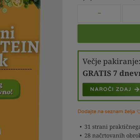
Večje pakiranje
GRATIS 7 dnev
NAROČI ZDAJ
Dodajte na seznam želja
31 strani praktičneg
28 načrtovanih obro