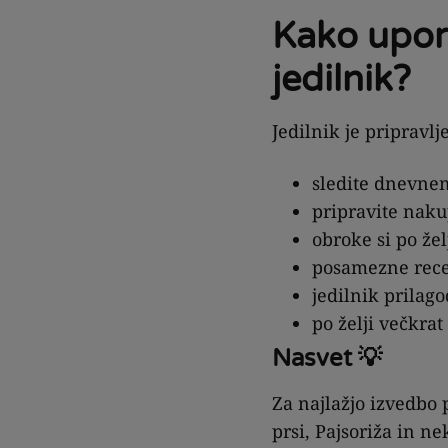
Kako upora
jedilnik?
Jedilnik je pripravlj
sledite dnevne
pripravite nak
obroke si po žel
posamezne rece
jedilnik prilag
po želji večkrat
Nasvet 💡
Za najlažjo izvedbo 
prsi, Pajsoriža in ne