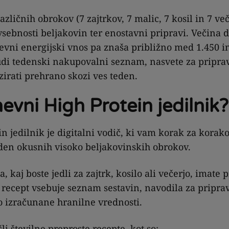
azličnih obrokov (7 zajtrkov, 7 malic, 7 kosil in 7 veče
sebnosti beljakovin ter enostavni pripravi. Večina d
evni energijski vnos pa znaša približno med 1.450 in
udi tedenski nakupovalni seznam, nasvete za priprav
izirati prehrano skozi ves teden.
nevni High Protein jedilnik?
in jedilnik je digitalni vodič, ki vam korak za kor
eden okusnih visoko beljakovinskih obrokov.
 kaj boste jedli za zajtrk, kosilo ali večerjo, imate 
 recept vsebuje seznam sestavin, navodila za pripra
o izračunane hranilne vrednosti.
li številne preproste recepte, kot so: