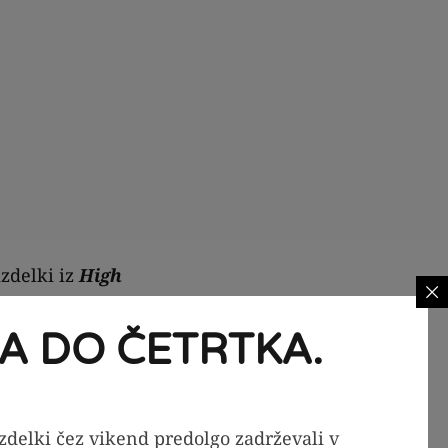
izdelki iz
High
 za zaposlene
A DO ČETRTKA.
n pomagajo doseči
izdelki čez vikend predolgo zadrževali v