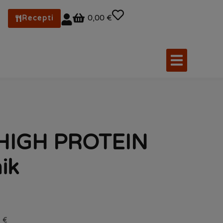
0,00 €
Recepti
 HIGH PROTEIN
ik
9 €