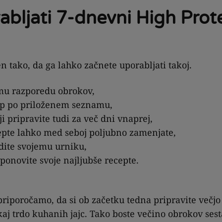
bljati 7-dnevni High Prot
en tako, da ga lahko začnete uporabljati takoj.
mu razporedu obrokov,
up po priloženem seznamu,
ji pripravite tudi za več dni vnaprej,
pte lahko med seboj poljubno zamenjate,
odite svojemu urniku,
 ponovite svoje najljubše recepte.
priporočamo, da si ob začetku tedna pripravite večjo
kaj trdo kuhanih jajc. Tako boste večino obrokov sest