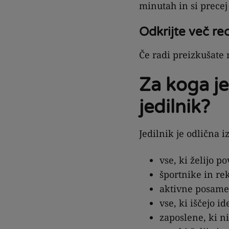
minutah in si precej
Odkrijte več re
Če radi preizkušate 
Za koga j
jedilnik?
Jedilnik je odlična i
vse, ki želijo p
športnike in re
aktivne posame
vse, ki iščejo i
zaposlene, ki n