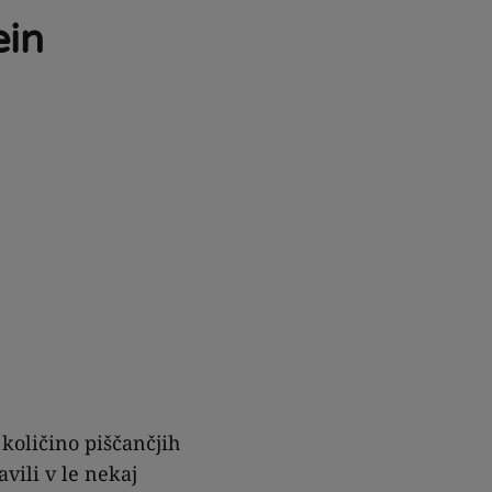
ein
 količino piščančjih
avili v le nekaj