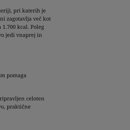
rij), pri katerih je
ni zagotavlja več kot
 1.700 kcal. Poleg
o jedi vnaprej in
akom pomaga
pripravljen celoten
vo, praktične