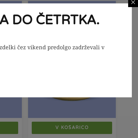
-20%
-29%
A DO ČETRTKA.
izdelki čez vikend predolgo zadrževali v
V KOŠARICO