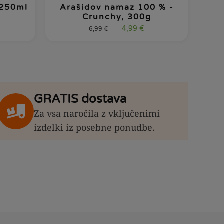
 250ml
Arašidov namaz 100 % -
Crunchy, 300g
4,99
€
6,99
€
GRATIS dostava
Za vsa naročila z vključenimi
izdelki iz posebne ponudbe.