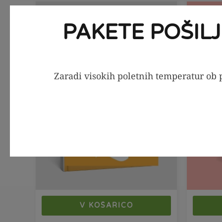
PDF jedilnik
SEZONS
-56%
PAKETE POŠIL
Zaradi visokih poletnih temperatur ob p
V KOŠARICO