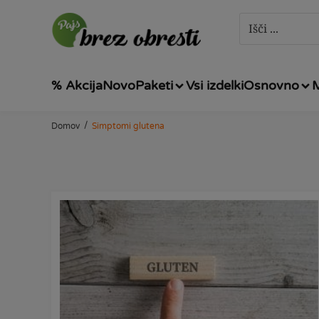
% Akcija
Novo
Paketi
Vsi izdelki
Osnovno
/
Domov
Simptomi glutena