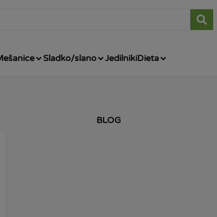
Mešanice
Sladko/slano
Jedilniki
Dieta
BLOG