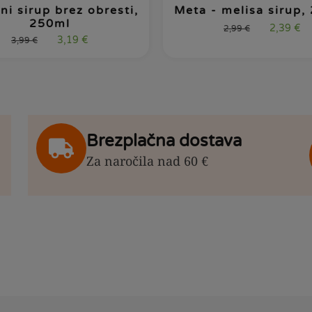
ni sirup brez obresti,
Meta - melisa sirup,
250ml
2,39
€
2,99
€
3,19
€
3,99
€
Brezplačna dostava
Za naročila nad 60 €