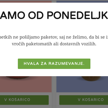
KA PONUDBA!
SEZONSKA PONUDBA!
-20%
JAMO OD PONEDELJK
etkih ne pošiljamo paketov, saj ne želimo, da bi se 
vročih paketomatih ali dostavnih vozilih.
HVALA ZA RAZUMEVANJE.
V KOŠARICO
V KOŠARICO