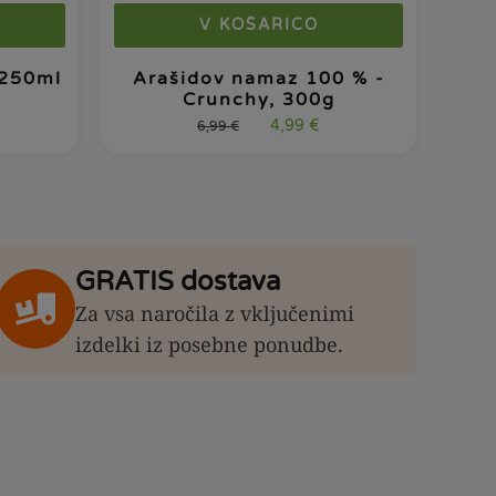
V KOŠARICO
 250ml
Arašidov namaz 100 % -
Crunchy, 300g
4,99
€
6,99
€
GRATIS dostava
Za vsa naročila z vključenimi
izdelki iz posebne ponudbe.