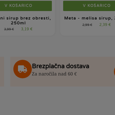
V KOŠARICO
V KOŠARICO
ni sirup brez obresti,
Meta - melisa sirup,
250ml
2,39
€
2,99
€
3,19
€
3,99
€
Brezplačna dostava
Za naročila nad 60 €