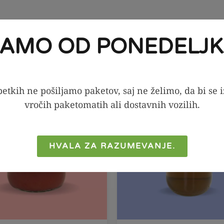
JAMO OD PONEDELJK
KA PONUDBA!
SEZONSKA PONUDBA!
-20%
etkih ne pošiljamo paketov, saj ne želimo, da bi se 
vročih paketomatih ali dostavnih vozilih.
HVALA ZA RAZUMEVANJE.