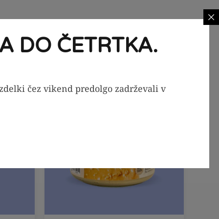
A DO ČETRTKA.
-20%
-29%
izdelki čez vikend predolgo zadrževali v