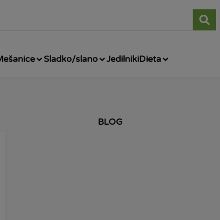
Mešanice
Sladko/slano
Jedilniki
Dieta
BLOG