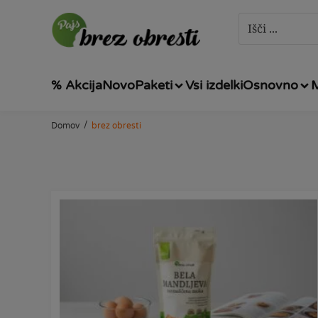
% Akcija
Novo
Paketi
Vsi izdelki
Osnovno
/
Domov
brez obresti