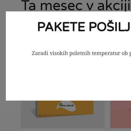
Ta mesec v akciji
PAKETE POŠIL
PDF jedilnik
SEZONS
-56%
Zaradi visokih poletnih temperatur ob p