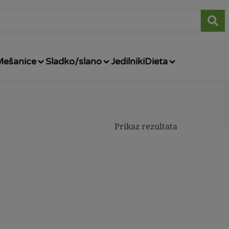
Mešanice
Sladko/slano
Jedilniki
Dieta
Prikaz rezultata