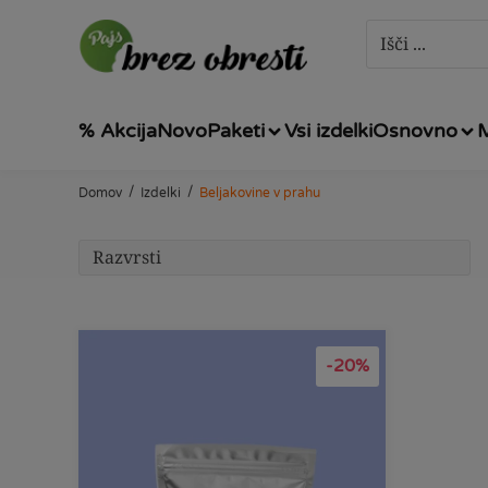
% Akcija
Novo
Paketi
Vsi izdelki
Osnovno
/
/
Domov
Izdelki
Beljakovine v prahu
-20%