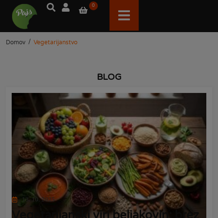
0
/
Domov
Vegetarijanstvo
BLOG
13. 10. 2025
Vegetarijanski viri beljakovin: brez