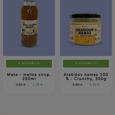
V KOŠARICO
V KOŠARICO
Meta - melisa sirup,
Arašidov namaz 100
250ml
% - Crunchy, 300g
2,99
€
2,39
€
6,99
€
4,99
€