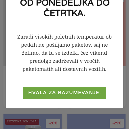
OD PONEDELJKA DO
ČETRTKA.
Zaradi visokih poletnih temperatur ob
petkih ne pošiljamo paketov, saj ne
želimo, da bi se izdelki čez vikend
predolgo zadrževali v vročih
paketomatih ali dostavnih vozilih.
V KOŠARICO
V KOŠARICO
HIGH PROTEIN PDF
Jagodni sirup brez
jedilnik
obresti, 250ml
HVALA ZA RAZUMEVANJE.
15,99
€
6,99
€
3,99
€
3,19
€
SEZONSKA PONUDBA!
-20%
-29%