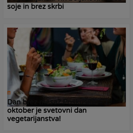
soje in brez skrbi
01. 10. 2025
Dan brez mesa? Poskusite – 1.
oktober je svetovni dan
vegetarijanstva!