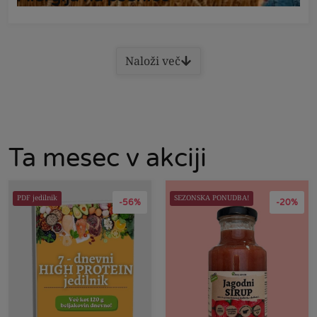
Naloži več
Ta mesec v akciji
PDF jedilnik
SEZONSKA PONUDBA!
-56%
-20%