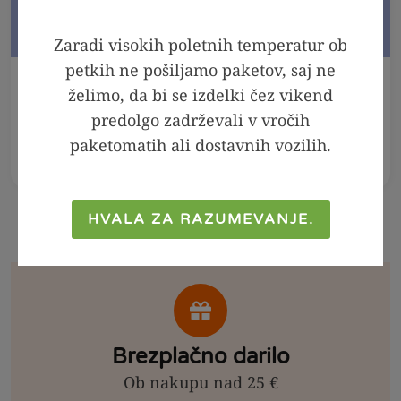
Zaradi visokih poletnih temperatur ob
petkih ne pošiljamo paketov, saj ne
V KOŠARICO
V KOŠARICO
želimo, da bi se izdelki čez vikend
predolgo zadrževali v vročih
Meta - melisa sirup,
Arašidov namaz 100
250ml
% - Crunchy, 300g
paketomatih ali dostavnih vozilih.
2,99
€
2,39
€
6,99
€
4,99
€
HVALA ZA RAZUMEVANJE.
Brezplačno darilo
Ob nakupu nad 25 €