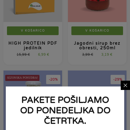
V KOŠARICO
V KOŠARICO
HIGH PROTEIN PDF
Jagodni sirup brez
jedilnik
obresti, 250ml
15,99
€
6,99
€
3,99
€
3,19
€
SEZONSKA PONUDBA!
-20%
-29%
PAKETE POŠILJAMO
OD PONEDELJKA DO
ČETRTKA.