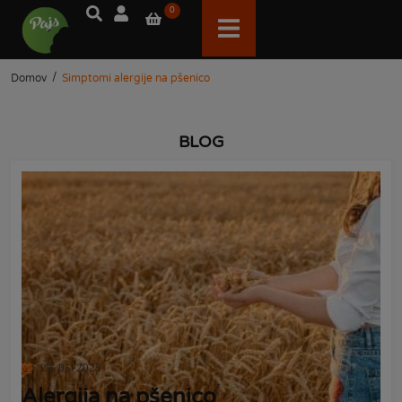
0
/
Domov
Simptomi alergije na pšenico
BLOG
22. 05. 2025
Alergija na pšenico