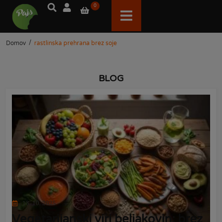
0
/
Domov
rastlinska prehrana brez soje
BLOG
13. 10. 2025
Vegetarijanski viri beljakovin: brez