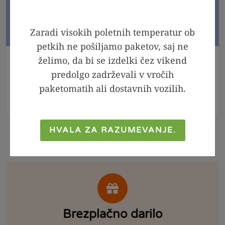
Zaradi visokih poletnih temperatur ob
petkih ne pošiljamo paketov, saj ne
želimo, da bi se izdelki čez vikend
V KOŠARICO
V KOŠARICO
predolgo zadrževali v vročih
Meta - melisa sirup,
Arašidov namaz 100
paketomatih ali dostavnih vozilih.
250ml
% - Crunchy, 300g
2,99
€
2,39
€
6,99
€
4,99
€
HVALA ZA RAZUMEVANJE.
Brezplačno darilo