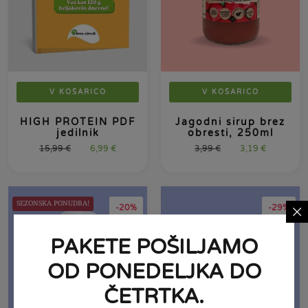
V KOŠARICO
V KOŠARICO
HIGH PROTEIN PDF
Jagodni sirup brez
jedilnik
obresti, 250ml
15,99
€
6,99
€
3,99
€
3,19
€
SEZONSKA PONUDBA!
-20%
-29%
PAKETE POŠILJAMO
OD PONEDELJKA DO
ČETRTKA.