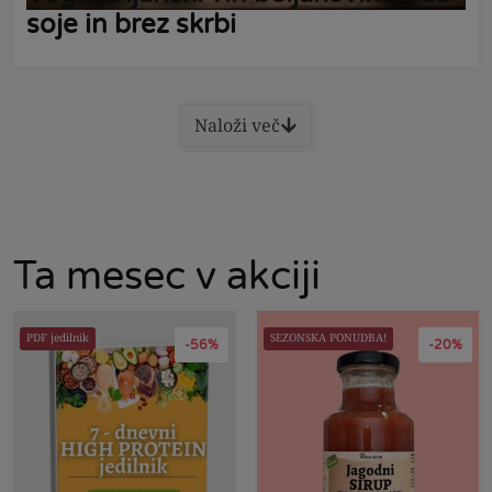
soje in brez skrbi
Naloži več
Ta mesec v akciji
PDF jedilnik
SEZONSKA PONUDBA!
-56%
-20%