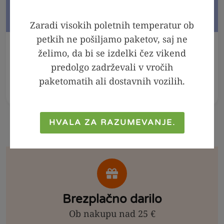
Zaradi visokih poletnih temperatur ob
petkih ne pošiljamo paketov, saj ne
V KOŠARICO
V KOŠARICO
želimo, da bi se izdelki čez vikend
predolgo zadrževali v vročih
Meta - melisa sirup,
Arašidov namaz 100
250ml
% - Crunchy, 300g
paketomatih ali dostavnih vozilih.
2,99
€
2,39
€
6,99
€
4,99
€
HVALA ZA RAZUMEVANJE.
Brezplačno darilo
Ob nakupu nad 25 €