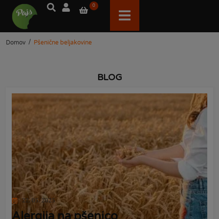
0
/
Domov
Pšenične beljakovine
BLOG
22. 05. 2025
Alergija na pšenico