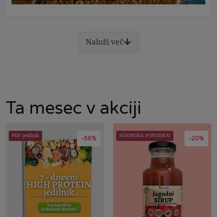
Naloži več
Ta mesec v akciji
PDF jedilnik
SEZONSKA PONUDBA!
-56%
-20%