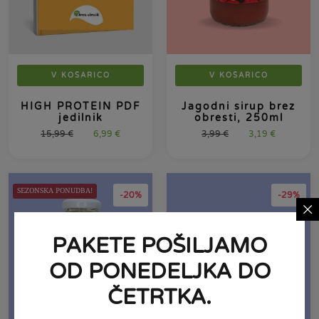
V KOŠARICO
V KOŠARICO
HIGH PROTEIN PDF
Jagodni sirup brez
jedilnik
obresti, 250ml
15,99
€
6,99
€
3,99
€
3,19
€
SEZONSKA PONUDBA!
-20%
-29%
PAKETE POŠILJAMO
OD PONEDELJKA DO
ČETRTKA.