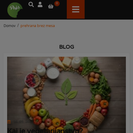
0
/
Domov
prehrana brez mesa
BLOG
16. 09. 2025
Kaj je vegetarijanstvo?