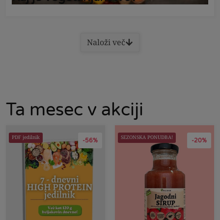
Naloži več
Ta mesec v akciji
PDF jedilnik
SEZONSKA PONUDBA!
-56%
-20%