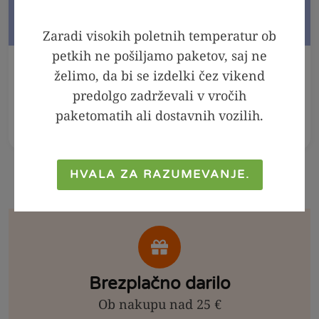
Zaradi visokih poletnih temperatur ob
petkih ne pošiljamo paketov, saj ne
V KOŠARICO
V KOŠARICO
želimo, da bi se izdelki čez vikend
predolgo zadrževali v vročih
Meta - melisa sirup,
Arašidov namaz 100
250ml
% - Crunchy, 300g
paketomatih ali dostavnih vozilih.
2,99
€
2,39
€
6,99
€
4,99
€
HVALA ZA RAZUMEVANJE.
Brezplačno darilo
Ob nakupu nad 25 €