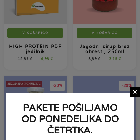
V KOŠARICO
V KOŠARICO
HIGH PROTEIN PDF
Jagodni sirup brez
jedilnik
obresti, 250ml
15,99
€
6,99
€
3,99
€
3,19
€
SEZONSKA PONUDBA!
-20%
-29%
PAKETE POŠILJAMO
OD PONEDELJKA DO
ČETRTKA.