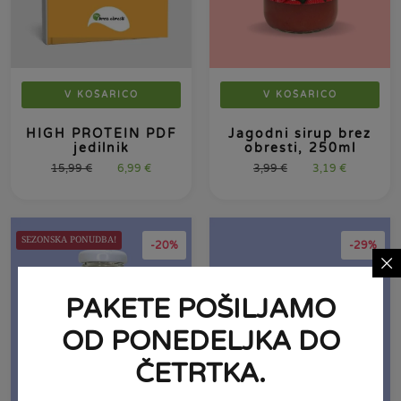
V KOŠARICO
V KOŠARICO
HIGH PROTEIN PDF
Jagodni sirup brez
jedilnik
obresti, 250ml
15,99
€
6,99
€
3,99
€
3,19
€
SEZONSKA PONUDBA!
-20%
-29%
PAKETE POŠILJAMO
OD PONEDELJKA DO
ČETRTKA.