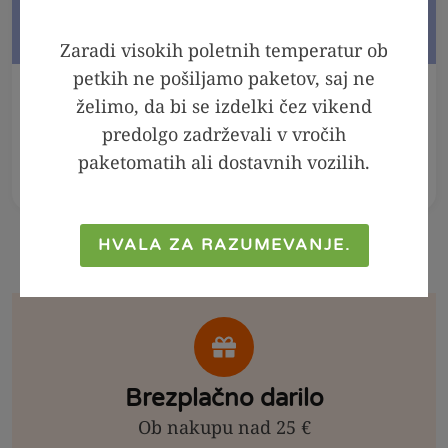
Zaradi visokih poletnih temperatur ob
petkih ne pošiljamo paketov, saj ne
V KOŠARICO
V KOŠARICO
želimo, da bi se izdelki čez vikend
predolgo zadrževali v vročih
Meta - melisa sirup,
Arašidov namaz 100
250ml
% - Crunchy, 300g
paketomatih ali dostavnih vozilih.
2,99
€
2,39
€
6,99
€
4,99
€
HVALA ZA RAZUMEVANJE.
Brezplačno darilo
Ob nakupu nad 25 €