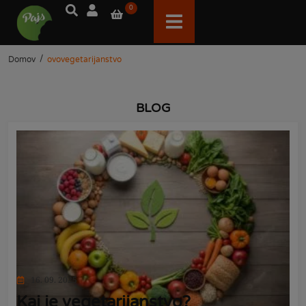
0
/
Domov
ovovegetarijanstvo
BLOG
16. 09. 2025
Kaj je vegetarijanstvo?