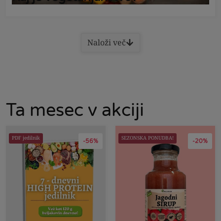
Naloži več
Ta mesec v akciji
PDF jedilnik
SEZONSKA PONUDBA!
-56%
-20%