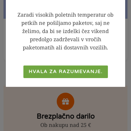
Zaradi visokih poletnih temperatur ob
petkih ne pošiljamo paketov, saj ne
V KOŠARICO
V KOŠARICO
želimo, da bi se izdelki čez vikend
predolgo zadrževali v vročih
Meta - melisa sirup,
Arašidov namaz 100
250ml
% - Crunchy, 300g
paketomatih ali dostavnih vozilih.
2,99
€
2,39
€
6,99
€
4,99
€
HVALA ZA RAZUMEVANJE.
Brezplačno darilo
Ob nakupu nad 25 €