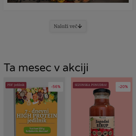
Naloži več
Ta mesec v akciji
PDF jedilnik
SEZONSKA PONUDBA!
-56%
-20%