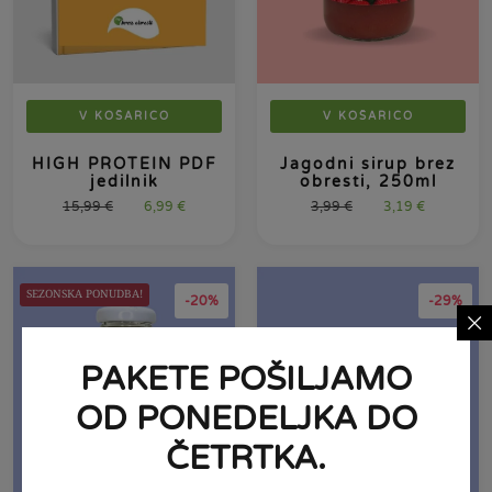
V KOŠARICO
V KOŠARICO
HIGH PROTEIN PDF
Jagodni sirup brez
jedilnik
obresti, 250ml
15,99
€
6,99
€
3,99
€
3,19
€
SEZONSKA PONUDBA!
-20%
-29%
PAKETE POŠILJAMO
OD PONEDELJKA DO
ČETRTKA.