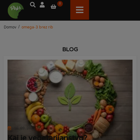
0
/
Domov
omega-3 brez rib
BLOG
16. 09. 2025
Kaj je vegetarijanstvo?