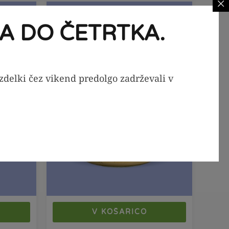
-20%
-29%
A DO ČETRTKA.
izdelki čez vikend predolgo zadrževali v
V KOŠARICO