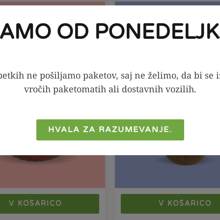
KA PONUDBA!
SEZONSKA PONUDBA!
-20%
JAMO OD PONEDELJK
etkih ne pošiljamo paketov, saj ne želimo, da bi se 
vročih paketomatih ali dostavnih vozilih.
HVALA ZA RAZUMEVANJE.
V KOŠARICO
V KOŠARICO