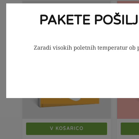
PDF jedilnik
SEZONS
-56%
PAKETE POŠIL
Zaradi visokih poletnih temperatur ob p
V KOŠARICO