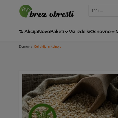
% Akcija
Novo
Paketi
Vsi izdelki
Osnovno
/
Domov
Celiakija in kvinoja