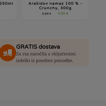
 250ml
Arašidov namaz 100 % -
Crunchy, 300g
4,99
€
6,99
€
GRATIS dostava
Za vsa naročila z vključenimi
izdelki iz posebne ponudbe.