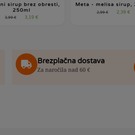
ni sirup brez obresti,
Meta - melisa sirup,
250ml
2,39
€
2,99
€
3,19
€
3,99
€
Brezplačna dostava
Za naročila nad 60 €