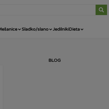
Mešanice
Sladko/slano
Jedilniki
Dieta
BLOG