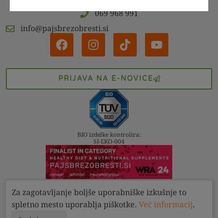
069 968 991
info@pajsbrezobresti.si
PRIJAVA NA E-NOVICE
BIO izdelke kontrolira:
SI-EKO-004
Za zagotavljanje boljše uporabniške izkušnje to
Kontakt
Pogoji
Zasebnost
spletno mesto uporablja piškotke.
Več informacij
.
Pajs brez obresti d.o.o. 2022 - 2026. Vse pravice pridržane.