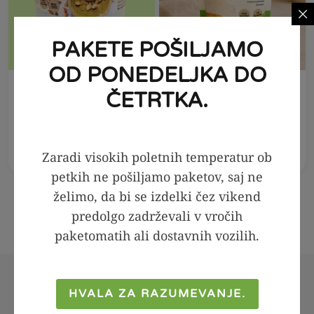
PAKETE POŠILJAMO
OD PONEDELJKA DO
V KOŠARICO
V KOŠARICO
ČETRTKA.
Premium pistacija -
Zlata lanena moka -
namaz iz 100%
razmaščena, 500g
pistacij, 1kg
7,99
€
5,99
€
Zaradi visokih poletnih temperatur ob
67,99
€
petkih ne pošiljamo paketov, saj ne
želimo, da bi se izdelki čez vikend
predolgo zadrževali v vročih
paketomatih ali dostavnih vozilih.
HVALA ZA RAZUMEVANJE.