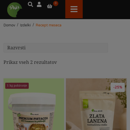
0
/
/
Domov
Izdelki
Recept meseca
Prikaz vseh 2 rezultatov
1 kg pakiranje
-25%