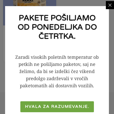
PAKETE POŠILJAMO
OD PONEDELJKA DO
V KOŠARICO
ČETRTKA.
Arašidov namaz z
MCT oljem -
PREMIUM, 300g
Zaradi visokih poletnih temperatur ob
7,90
€
petkih ne pošiljamo paketov, saj ne
želimo, da bi se izdelki čez vikend
predolgo zadrževali v vročih
paketomatih ali dostavnih vozilih.
HVALA ZA RAZUMEVANJE.