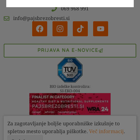
069 968 991
info@pajsbrezobresti.si
PRIJAVA NA E-NOVICE
BIO izdelke kontrolira:
SI-EKO-004
Za zagotavljanje boljše uporabniške izkušnje to
Kontakt
Pogoji
Zasebnost
spletno mesto uporablja piškotke.
Več informacij
.
Pajs brez obresti d.o.o. 2022 - 2026. Vse pravice pridržane.