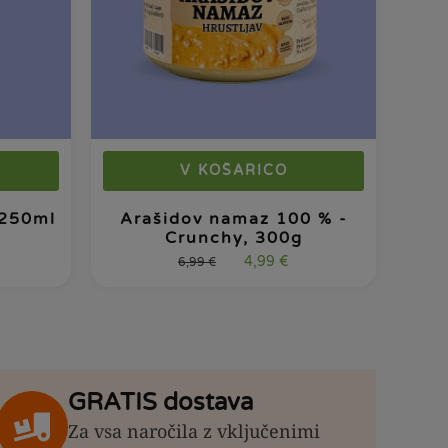
V KOŠARICO
 250ml
Arašidov namaz 100 % -
Crunchy, 300g
4,99
€
6,99
€
GRATIS dostava
Za vsa naročila z vključenimi