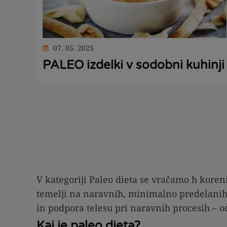
07. 05. 2025
PALEO izdelki v sodobni kuhinji
V kategoriji Paleo dieta se vračamo h koreni
temelji na naravnih, minimalno predelanih ži
in podpora telesu pri naravnih procesih – 
Kaj je paleo dieta?