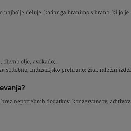
o najbolje deluje, kadar ga hranimo s hrano, ki jo je 
 olivno olje, avokado).
a za sodobno, industrijsko prehrano: žita, mlečni izdel
jevanja?
 brez nepotrebnih dodatkov, konzervansov, aditivov a