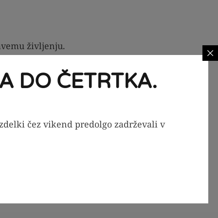
avemu življenju.
A DO ČETRTKA.
življenjskega sloga:
izdelki čez vikend predolgo zadrževali v
 je pogosto tudi brez glutena, brez laktoze
jitvami.