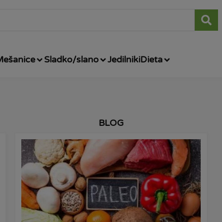
Mešanice
Sladko/slano
Jedilniki
Dieta
BLOG