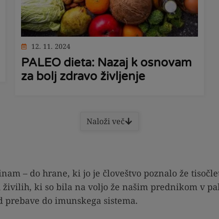
12. 11. 2024
PALEO dieta: Nazaj k osnovam
za bolj zdravo življenje
Naloži več
nam – do hrane, ki jo je človeštvo poznalo že tisočle
vilih, ki so bila na voljo že našim prednikom v paleo
od prebave do imunskega sistema.