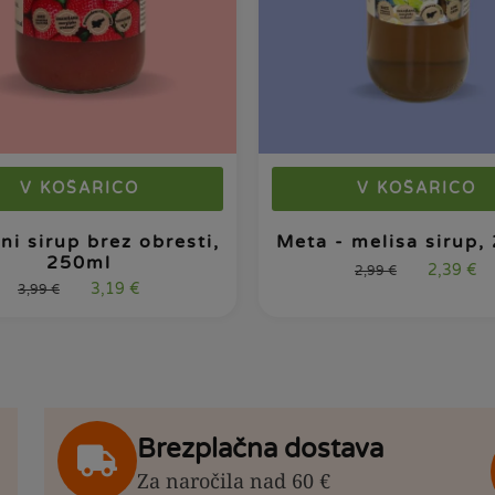
V KOŠARICO
V KOŠARICO
ni sirup brez obresti,
Meta - melisa sirup,
250ml
2,39
€
2,99
€
3,19
€
3,99
€
Brezplačna dostava
Za naročila nad 60 €