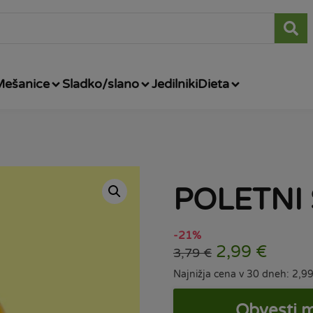
Mešanice
Sladko/slano
Jedilniki
Dieta
POLETNI S
-21%
2,99
€
3,79
€
Najnižja cena v 30 dneh: 2,9
Obvesti m