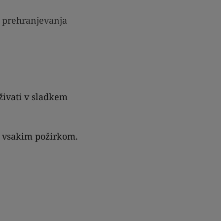
e prehranjevanja
živati v sladkem
 z vsakim požirkom.