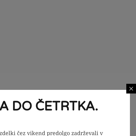
 vaše brbončice
A DO ČETRTKA.
h sladil, barvil ali
brez skrbi glede
izdelki čez vikend predolgo zadrževali v