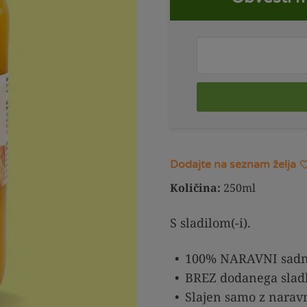
Dodajte na seznam želja
Količina:
250ml
S sladilom(-i).
100% NARAVNI sadni
BREZ dodanega slad
Slajen samo z naravn