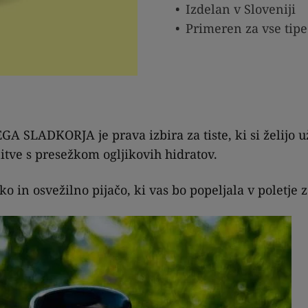
Izdelan v Sloveniji
Primeren za vse tip
 SLADKORJA je prava izbira za tiste, ki si želijo u
tve s presežkom ogljikovih hidratov.
dko in osvežilno pijačo, ki vas bo popeljala v poletje