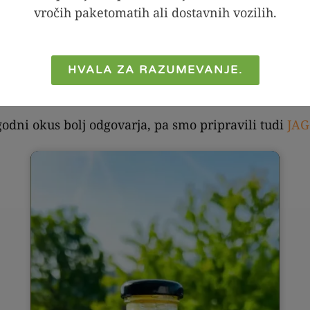
vročih paketomatih ali dostavnih vozilih.
, KETO in PALEO prehranjevanje, brez slabe vesti pa
tiki, vegani in vegetarijanci.
HVALA ZA RAZUMEVANJE.
% naraven, NE vsebuje aditivov in je
izdelan v Sloven
godni okus bolj odgovarja, pa smo pripravili tudi
JAG