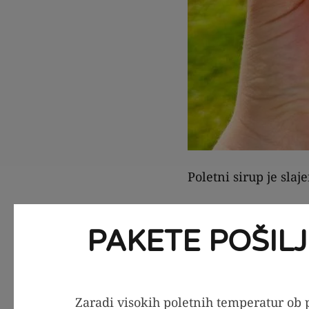
Poletni sirup je slaj
Okus našega sirupa j
očarala že ob prvem
PAKETE POŠIL
Ne samo, da je
brez
konzervansov
, kar
Zaradi visokih poletnih temperatur ob p
svojega zdravja.