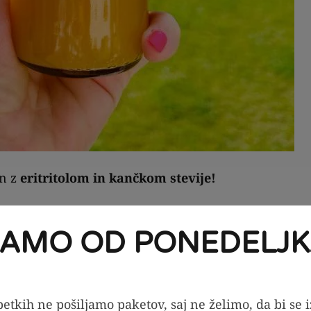
en z
eritritolom in kančkom stevije!
e osupljivo svež in saden, z intenzivno aromo, ki bo
 požirku.
JAMO OD PONEDELJK
 dodanega sladkorja
, ampak tudi
ne vsebuje umetni
 pomeni, da se lahko popolnoma prepustite uživanju 
etkih ne pošiljamo paketov, saj ne želimo, da bi se 