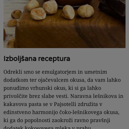
Izboljšana receptura
Odrekli smo se emulgatorjem in umetnim
dodatkom ter ojačevalcem okusa, da vam lahko
ponudimo vrhunski okus, ki si ga lahko
privoščite brez slabe vesti. Naravna lešnikova in
kakavova pasta se v Pajsotelli združita v
edinstveno harmonijo čoko-lešnikovega okusa,
ki ga do popolnosti zaokroži ravno pravšnji
dodatek kokosovega mleka v prahu.