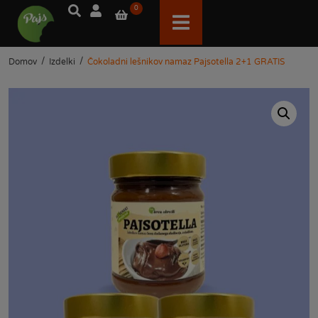
0
/
/
Domov
Izdelki
Čokoladni lešnikov namaz Pajsotella 2+1 GRATIS