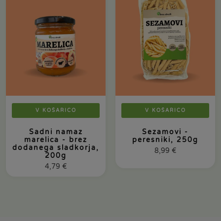
V KOŠARICO
V KOŠARICO
Sadni namaz
Sezamovi -
marelica - brez
peresniki, 250g
dodanega sladkorja,
8,99
€
200g
4,79
€