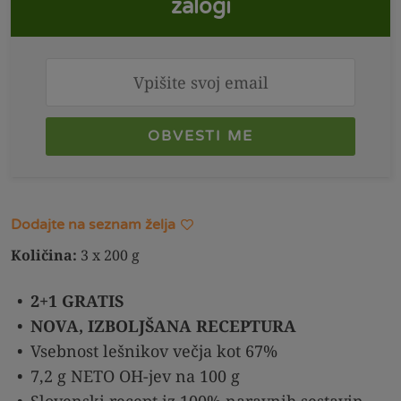
zalogi
OBVESTI ME
Dodajte na seznam želja
Količina:
3 x 200 g
2+1 GRATIS
NOVA, IZBOLJŠANA RECEPTURA
Vsebnost lešnikov večja kot 67%
7,2 g NETO OH-jev na 100 g
Slovenski recept iz 100% naravnih sestavin