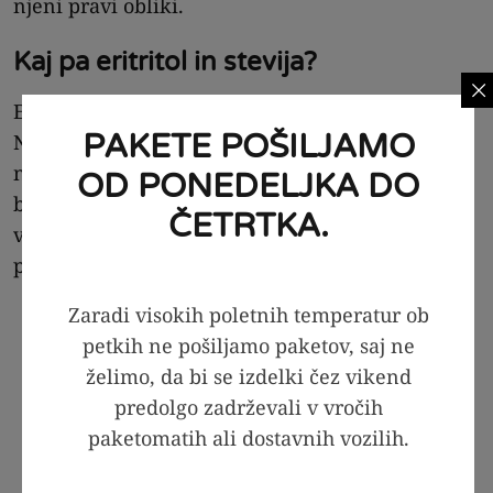
njeni pravi obliki.
Kaj pa eritritol in stevija?
Eritritol je čisto poseben nadomestek sladkorja.
PAKETE POŠILJAMO
Naravno je prisoten v nekaterih vrstah sadja,
npr. grozdju in hruškah. Je povsem brez kalorij,
OD PONEDELJKA DO
brez glikemičnega indeksa (GI = 0) in nima
ČETRTKA.
vpliva na nivo krvnega sladkorja. Kljub temu pa
poskrbi za sladek občutek na brbončicah!
Zaradi visokih poletnih temperatur ob
petkih ne pošiljamo paketov, saj ne
želimo, da bi se izdelki čez vikend
predolgo zadrževali v vročih
paketomatih ali dostavnih vozilih.