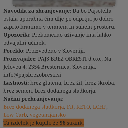
Navodila za shranjevanje:
Da bo Pajsotella
ostala uporabna čim dlje po odprtju, jo dobro
zaprto hranimo v temnem in suhem prostoru.
Opozorila:
Prekomerno uživanje ima lahko
odvajalni učinek.
Poreklo:
Proizvedeno v Sloveniji.
Proizvajalec:
PAJS BREZ OBRESTI d.o.o., Na
Jelovcu 4, 2354 Bresternica, Slovenija,
info@pajsbrezobresti.si
Lastnosti:
brez glutena, brez žit, brez škroba,
brez semen, brez dodanega sladkorja.
Načini prehranjevanja:
Brez dodanega sladkorja
,
Fit
,
KETO
,
LCHF
,
Low Carb
,
vegetarijansko
Ta izdelek je kupilo že
96
strank.