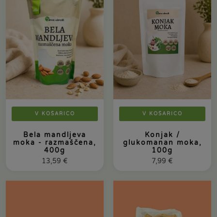
V KOŠARICO
V KOŠARICO
Bela mandljeva
Konjak /
moka - razmaščena,
glukomanan moka,
400g
100g
13,59
€
7,99
€