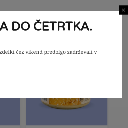
A DO ČETRTKA.
-20%
-29%
izdelki čez vikend predolgo zadrževali v