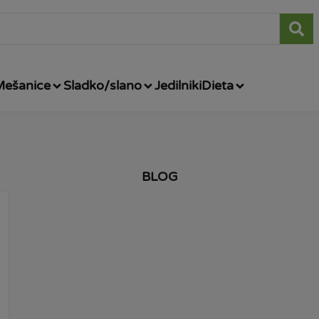
Mešanice
Sladko/slano
Jedilniki
Dieta
BLOG