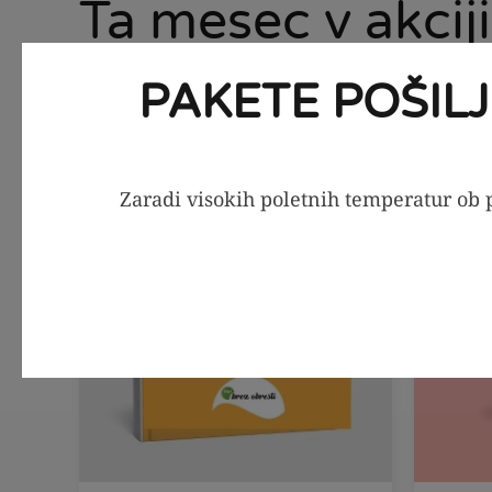
Ta mesec v akciji
PAKETE POŠIL
PDF jedilnik
SEZONS
-56%
Zaradi visokih poletnih temperatur ob p