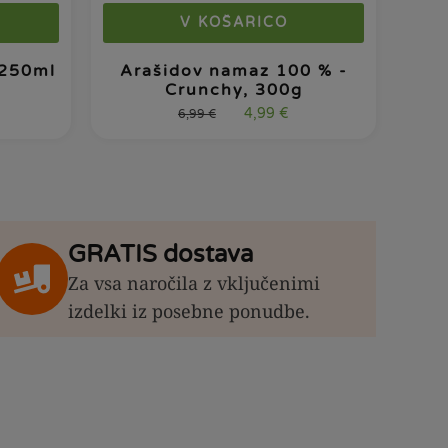
V KOŠARICO
 250ml
Arašidov namaz 100 % -
Crunchy, 300g
4,99
€
6,99
€
GRATIS dostava
Za vsa naročila z vključenimi
izdelki iz posebne ponudbe.