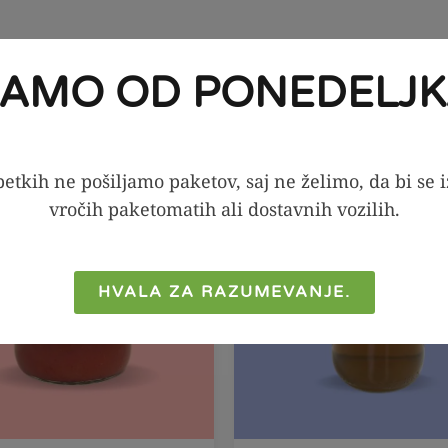
JAMO OD PONEDELJK
KA PONUDBA!
SEZONSKA PONUDBA!
-20%
etkih ne pošiljamo paketov, saj ne želimo, da bi se 
vročih paketomatih ali dostavnih vozilih.
HVALA ZA RAZUMEVANJE.