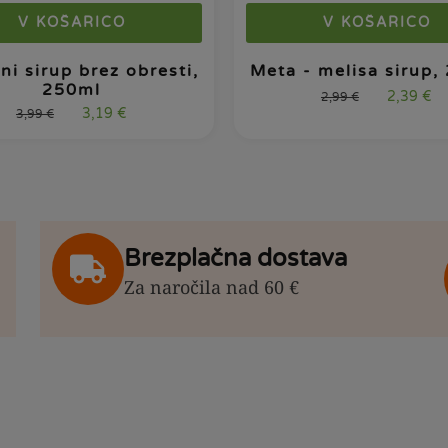
V KOŠARICO
V KOŠARICO
ni sirup brez obresti,
Meta - melisa sirup,
250ml
2,39
€
2,99
€
3,19
€
3,99
€
Brezplačna dostava
Za naročila nad 60 €